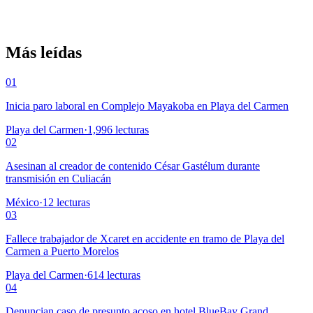
Más leídas
01
Inicia paro laboral en Complejo Mayakoba en Playa del Carmen
Playa del Carmen
·
1,996
lecturas
02
Asesinan al creador de contenido César Gastélum durante
transmisión en Culiacán
México
·
12
lecturas
03
Fallece trabajador de Xcaret en accidente en tramo de Playa del
Carmen a Puerto Morelos
Playa del Carmen
·
614
lecturas
04
Denuncian caso de presunto acoso en hotel BlueBay Grand