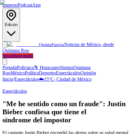
Impreso
Podcast
App
Edición
Noticias de México, desde
Quinta
Fuerza
Quintana Roo
Suscríbete gratis
Portada
Policiaca
🌀 Huracanes
Sismos
Quintana
Roo
México
Política
Deportes
Espectáculos
Opinión
Inicio
/
Espectáculos
☁️
15
°C
·
Ciudad de México
Espectáculos
"Me he sentido como un fraude": Justin
Bieber confiesa que tiene el
síndrome del impostor
El cantante Justin Bieber encendió las alertas sobre su salud mental