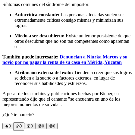
Síntomas comunes del síndrome del impostor:
Autocrítica constante:
Las personas afectadas suelen ser
extremadamente críticas consigo mismas y minimizan sus
logros.
Miedo a ser descubierto:
Existe un temor persistente de que
otros descubran que no son tan competentes como aparentan
ser.
También puede interesarte:
Denuncian a Niurka Marcos y su
novio por no pagar la renta de su casa en Mérida, Yucatán
Atribución externa del éxito:
Tienden a creer que sus logros
se deben a la suerte o a factores externos, en lugar de
reconocer sus habilidades y esfuerzos.
A pesar de los cambios y publicaciones hechas por Bieber, su
representando dijo que el cantante "se encuentra en uno de los
mejores momentos de su vida".
¿Qué te pareció?
🔥
0
👍
0
😲
0
😢
0
😠
0