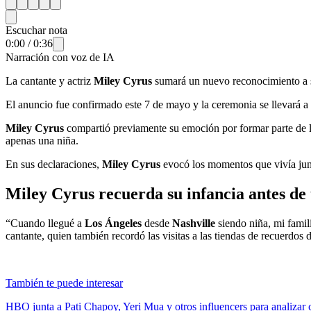
Escuchar nota
0:00
/
0:36
Narración con voz de IA
La cantante y actriz
Miley Cyrus
sumará un nuevo reconocimiento a su t
El anuncio fue confirmado este 7 de mayo y la ceremonia se llevará a
Miley Cyrus
compartió previamente su emoción por formar parte de l
apenas una niña.
En sus declaraciones,
Miley Cyrus
evocó los momentos que vivía ju
Miley Cyrus recuerda su infancia antes de
“Cuando llegué a
Los Ángeles
desde
Nashville
siendo niña, mi fami
cantante, quien también recordó las visitas a las tiendas de recuerd
También te puede interesar
HBO junta a Pati Chapoy, Yeri Mua y otros influencers para analizar 