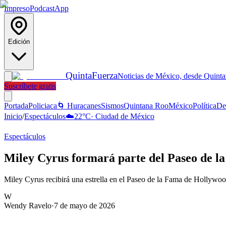
Impreso
Podcast
App
Edición
Quinta
Fuerza
Noticias de México, desde Quint
Suscríbete gratis
Portada
Policiaca
🌀 Huracanes
Sismos
Quintana Roo
México
Política
De
Inicio
/
Espectáculos
☁️
22
°C
·
Ciudad de México
Espectáculos
Miley Cyrus formará parte del Paseo de 
Miley Cyrus recibirá una estrella en el Paseo de la Fama de Hollywood
W
Wendy Ravelo
·
7 de mayo de 2026