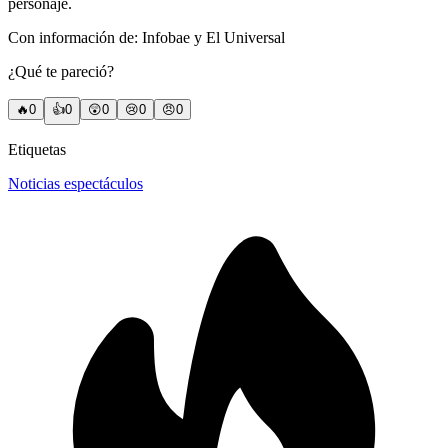
personaje.
Con información de: Infobae y El Universal
¿Qué te pareció?
🔥
0
👍
0
😲
0
😢
0
😠
0
Etiquetas
Noticias espectáculos