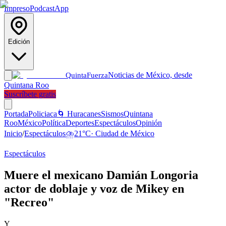
Impreso
Podcast
App
Edición
Noticias de México, desde
Quinta
Fuerza
Quintana Roo
Suscríbete gratis
Portada
Policiaca
🌀 Huracanes
Sismos
Quintana
Roo
México
Política
Deportes
Espectáculos
Opinión
Inicio
/
Espectáculos
⛈️
21
°C
·
Ciudad de México
Espectáculos
Muere el mexicano Damián Longoria
actor de doblaje y voz de Mikey en
"Recreo"
Y