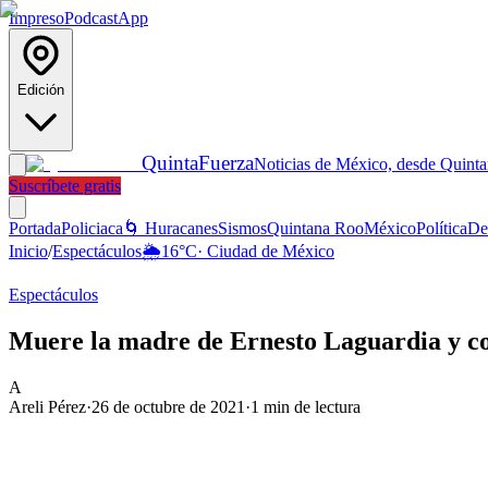
Impreso
Podcast
App
Edición
Quinta
Fuerza
Noticias de México, desde Quint
Suscríbete gratis
Portada
Policiaca
🌀 Huracanes
Sismos
Quintana Roo
México
Política
De
Inicio
/
Espectáculos
🌦️
16
°C
·
Ciudad de México
Espectáculos
Muere la madre de Ernesto Laguardia y c
A
Areli Pérez
·
26 de octubre de 2021
·
1
min de lectura