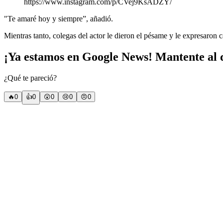
https://www.instagram.com/p/CVej9KsADZY/
"Te amaré hoy y siempre”, añadió.
Mientras tanto, colegas del actor le dieron el pésame y le expresaron 
¡Ya estamos en Google News! Mantente al d
¿Qué te pareció?
🔥
0
👍
0
😲
0
😢
0
😠
0