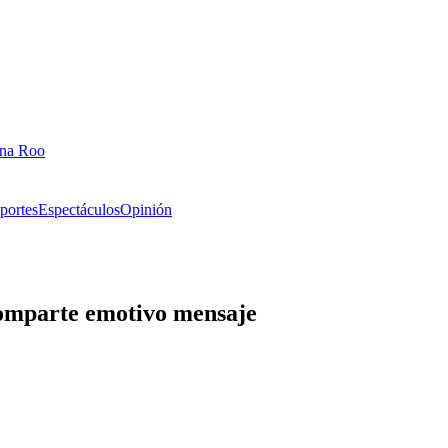
ana Roo
portes
Espectáculos
Opinión
omparte emotivo mensaje