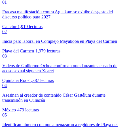
01
Fracasa manifestación contra Aguakan; se exhibe desgaste del
discurso político para 2027
Cancún
·
1,919
lecturas
02
Inicia paro laboral en Complejo Mayakoba en Playa del Carmen
Playa del Carmen
·
1,979
lecturas
03
Videos de Guillermo Ochoa confirman que danzante acusado de
acoso sexual sigue en Xcaret
Quintana Roo
·
1,387
lecturas
04
Asesinan al creador de contenido César Gastélum durante
transmisión en Culiacán
México
·
479
lecturas
05
Identifican número con que amenazaron a regidores de Playa del