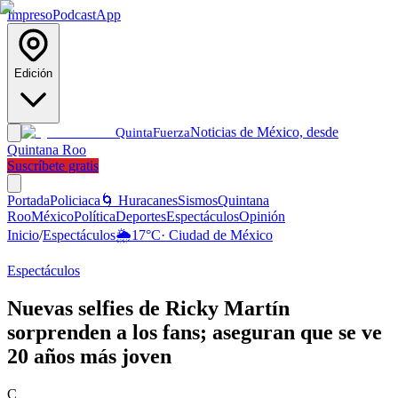
Impreso
Podcast
App
Edición
Noticias de México, desde
Quinta
Fuerza
Quintana Roo
Suscríbete gratis
Portada
Policiaca
🌀 Huracanes
Sismos
Quintana
Roo
México
Política
Deportes
Espectáculos
Opinión
Inicio
/
Espectáculos
🌦️
17
°C
·
Ciudad de México
Espectáculos
Nuevas selfies de Ricky Martín
sorprenden a los fans; aseguran que se ve
20 años más joven
C