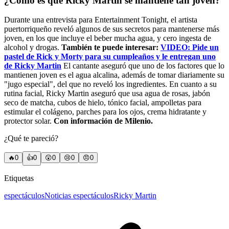
¿Cómo es que Ricky Martin se mantiene tan joven?
Durante una entrevista para Entertainment Tonight, el artista
puertorriqueño reveló algunos de sus secretos para mantenerse más
joven, en los que incluye el beber mucha agua, y cero ingesta de
alcohol y drogas.
También te puede interesar:
VIDEO: Pide un
pastel de Rick y Morty para su cumpleaños y le entregan uno
de Ricky Martin
El cantante aseguró que uno de los factores que lo
mantienen joven es el agua alcalina, además de tomar diariamente su
"jugo especial", del que no reveló los ingredientes. En cuanto a su
rutina facial, Ricky Martin aseguró que usa agua de rosas, jabón
seco de matcha, cubos de hielo, tónico facial, ampolletas para
estimular el colágeno, parches para los ojos, crema hidratante y
protector solar.
Con información de Milenio.
¿Qué te pareció?
🔥
0
👍
0
😲
0
😢
0
😠
0
Etiquetas
espectáculos
Noticias espectáculos
Ricky Martin