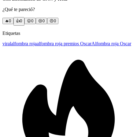
¿Qué te pareció?
🔥
0
👍
0
😲
0
😢
0
😠
0
Etiquetas
viral
alfombra roja
alfombra roja premios Oscar
Alfombra roja Oscar