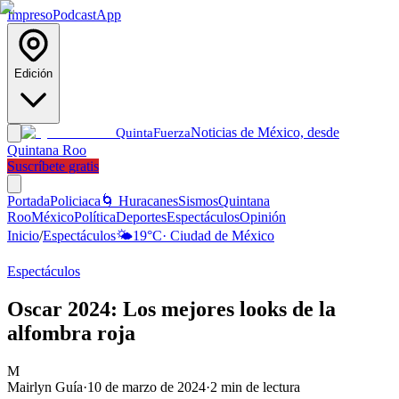
Impreso
Podcast
App
Edición
Noticias de México, desde
Quinta
Fuerza
Quintana Roo
Suscríbete gratis
Portada
Policiaca
🌀 Huracanes
Sismos
Quintana
Roo
México
Política
Deportes
Espectáculos
Opinión
Inicio
/
Espectáculos
🌤️
19
°C
·
Ciudad de México
Espectáculos
Oscar 2024: Los mejores looks de la
alfombra roja
M
Mairlyn Guía
·
10 de marzo de 2024
·
2
min de lectura