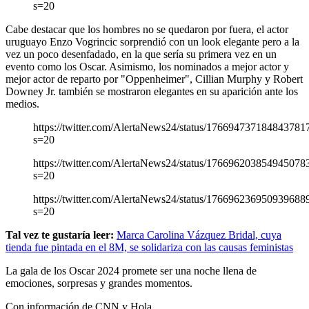
s=20
Cabe destacar que los hombres no se quedaron por fuera, el actor
uruguayo Enzo Vogrincic sorprendió con un look elegante pero a la
vez un poco desenfadado, en la que sería su primera vez en un
evento como los Oscar. Asimismo, los nominados a mejor actor y
mejor actor de reparto por "Oppenheimer", Cillian Murphy y Robert
Downey Jr. también se mostraron elegantes en su aparición ante los
medios.
https://twitter.com/AlertaNews24/status/176694737184843781
s=20
https://twitter.com/AlertaNews24/status/176696203854945078
s=20
https://twitter.com/AlertaNews24/status/176696236950939688
s=20
Tal vez te gustaría leer:
Marca Carolina Vázquez Bridal, cuya
tienda fue pintada en el 8M, se solidariza con las causas feministas
La gala de los Oscar 2024 promete ser una noche llena de
emociones, sorpresas y grandes momentos.
Con información de CNN y Hola