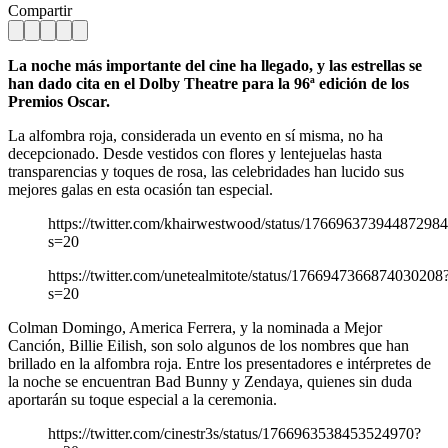
Compartir
La noche más importante del cine ha llegado, y las estrellas se
han dado cita en el Dolby Theatre para la 96ª edición de los
Premios Oscar.
La alfombra roja, considerada un evento en sí misma, no ha
decepcionado. Desde vestidos con flores y lentejuelas hasta
transparencias y toques de rosa, las celebridades han lucido sus
mejores galas en esta ocasión tan especial.
https://twitter.com/khairwestwood/status/17669637394487298
s=20
https://twitter.com/unetealmitote/status/1766947366874030208
s=20
Colman Domingo, America Ferrera, y la nominada a Mejor
Canción, Billie Eilish, son solo algunos de los nombres que han
brillado en la alfombra roja. Entre los presentadores e intérpretes de
la noche se encuentran Bad Bunny y Zendaya, quienes sin duda
aportarán su toque especial a la ceremonia.
https://twitter.com/cinestr3s/status/1766963538453524970?