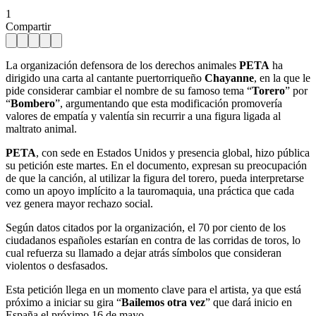
1
Compartir
La organización defensora de los derechos animales
PETA
ha
dirigido una carta al cantante puertorriqueño
Chayanne
, en la que le
pide considerar cambiar el nombre de su famoso tema “
Torero
” por
“
Bombero
”, argumentando que esta modificación promovería
valores de empatía y valentía sin recurrir a una figura ligada al
maltrato animal.
PETA
, con sede en Estados Unidos y presencia global, hizo pública
su petición este martes. En el documento, expresan su preocupación
de que la canción, al utilizar la figura del torero, pueda interpretarse
como un apoyo implícito a la tauromaquia, una práctica que cada
vez genera mayor rechazo social.
Según datos citados por la organización, el 70 por ciento de los
ciudadanos españoles estarían en contra de las corridas de toros, lo
cual refuerza su llamado a dejar atrás símbolos que consideran
violentos o desfasados.
Esta petición llega en un momento clave para el artista, ya que está
próximo a iniciar su gira “
Bailemos otra vez
” que dará inicio en
España el próximo 16 de mayo.