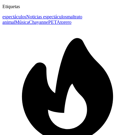
Etiquetas
espectáculos
Noticias espectáculos
maltrato
animal
Música
Chayanne
PETA
torero