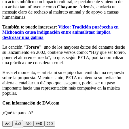
un acto simbólico con impacto cultural, especialmente viniendo de
un artista tan influyente como
Chayanne
. Además, enviaría un
mensaje claro de rechazo al maltrato animal y de apoyo a causas
humanitarias.
También te puede interesar:
Video: Tradición purépecha en
Michoacán causa indignación entre animalistas; implica
destrozar una gallina
La canción “
Torero”
, uno de los mayores éxitos del cantante desde
su lanzamiento en 2002, contiene versos como: “Hay que ser torero,
poner el alma en el ruedo”, lo que, según PETA, podría normalizar
una práctica que consideran cruel.
Hasta el momento, el artista ni su equipo han emitido una respuesta
sobre la propuesta. Mientras tanto, PETA mantendrá su invitación
abierta a entablar un diálogo que, aseguran, podría ser un paso
importante hacia una representación más compasiva en la música
popular.
Con información de DW.com
¿Qué te pareció?
🔥
0
👍
0
😲
0
😢
0
😠
0