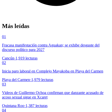
Más leídas
01
Fracasa manifestación contra Aguakan; se exhibe desgaste del
discurso político para 2027
Cancún
·
1,919
lecturas
02
Inicia paro laboral en Complejo Mayakoba en Playa del Carmen
Playa del Carmen
·
1,979
lecturas
03
Videos de Guillermo Ochoa confirman que danzante acusado de
acoso sexual sigue en Xcaret
Quintana Roo
·
1,387
lecturas
04