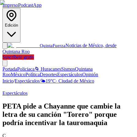
Impreso
Podcast
App
Edición
Noticias de México, desde
Quinta
Fuerza
Quintana Roo
Suscríbete gratis
Portada
Policiaca
🌀 Huracanes
Sismos
Quintana
Roo
México
Política
Deportes
Espectáculos
Opinión
Inicio
/
Espectáculos
🌤️
19
°C
·
Ciudad de México
Espectáculos
PETA pide a Chayanne que cambie la
letra de su canción "Torero" porque
podría incentivar la tauromaquia
C