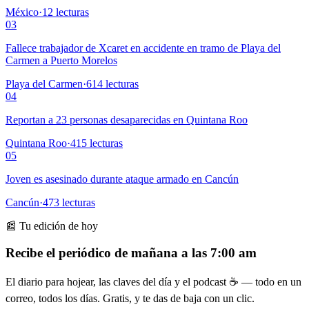
México
·
12
lecturas
03
Fallece trabajador de Xcaret en accidente en tramo de Playa del
Carmen a Puerto Morelos
Playa del Carmen
·
614
lecturas
04
Reportan a 23 personas desaparecidas en Quintana Roo
Quintana Roo
·
415
lecturas
05
Joven es asesinado durante ataque armado en Cancún
Cancún
·
473
lecturas
📰 Tu edición de hoy
Recibe el periódico de mañana a las 7:00 am
El diario para hojear, las claves del día y el podcast ☕ — todo en un
correo, todos los días. Gratis, y te das de baja con un clic.