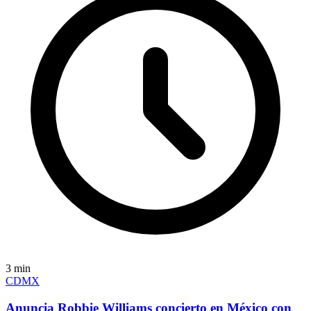
3
min
CDMX
Anuncia Robbie Williams concierto en México con