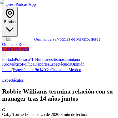
Impreso
Podcast
App
Edición
Noticias de México, desde
Quinta
Fuerza
Quintana Roo
Suscríbete gratis
Portada
Policiaca
🌀 Huracanes
Sismos
Quintana
Roo
México
Política
Deportes
Espectáculos
Opinión
Inicio
/
Espectáculos
🌤️
14
°C
·
Ciudad de México
Espectáculos
Robbie Williams termina relación con su
manager tras 14 años juntos
G
Gaby Torres
·
13 de marzo de 2026
·
3
min de lectura