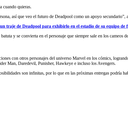
ja cuando quieras.
persona, así que veo el futuro de Deadpool como un apoyo secundario”, 
n traje de Deadpool para exhibirlo en el estadio de su equipo de f
atuta y se convierta en el personaje que siempre sale en los cameos de
ciones con otros personajes del universo Marvel en los cómics, logrand
pider Man, Daredevil, Punisher, Hawkeye e incluso los Avengers.
posibilidades son infinitas, por lo que en las próximas entregas podría 