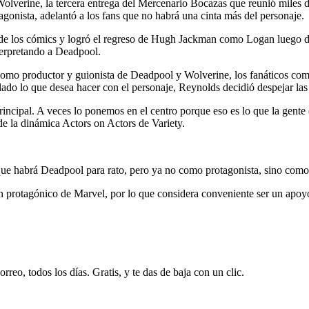
verine, la tercera entrega del Mercenario Bocazas que reunió miles de m
gonista, adelantó a los fans que no habrá una cinta más del personaje.
 de los cómics y logró el regreso de Hugh Jackman como Logan luego d
terpretando a Deadpool.
omo productor y guionista de Deadpool y Wolverine, los fanáticos comen
elado lo que desea hacer con el personaje, Reynolds decidió despejar las
pal. A veces lo ponemos en el centro porque eso es lo que la gente qui
 la dinámica Actors on Actors de Variety.
que habrá Deadpool para rato, pero ya no como protagonista, sino como 
un protagónico de Marvel, por lo que considera conveniente ser un apoyo
rreo, todos los días. Gratis, y te das de baja con un clic.