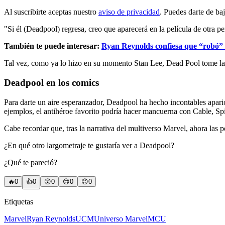
Al suscribirte aceptas nuestro
aviso de privacidad
. Puedes darte de ba
"Si él (Deadpool) regresa, creo que aparecerá en la película de otra 
También te puede interesar:
Ryan Reynolds confiesa que “robó” u
Tal vez, como ya lo hizo en su momento Stan Lee, Dead Pool tome la b
Deadpool en los comics
Para darte un aire esperanzador, Deadpool ha hecho incontables apari
ejemplos, el antihéroe favorito podría hacer mancuerna con Cable, S
Cabe recordar que, tras la narrativa del multiverso Marvel, ahora las 
¿En qué otro largometraje te gustaría ver a Deadpool?
¿Qué te pareció?
🔥
0
👍
0
😲
0
😢
0
😠
0
Etiquetas
Marvel
Ryan Reynolds
UCM
Universo Marvel
MCU