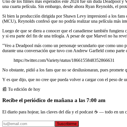
Uno de los filmes más esperados este 2024 fue sin duda Deadpool y Wol
una cuarta película. Sin embargo, desde ahora Ryan Reynolds, el prota
Si bien la producción dirigida por Shawn Levy impresionó a los fans
(MCU), Reynolds confesó que no podría realizar una película más in
Luego de que se diera a conocer que el canadiense también fungiera c
y si era parte del fin de una trilogía. A pesar de que Marvel no ha rev
"Veo a Deadpool más como un personaje secundario que como uno princi
durante una conversación que tuvo con Andrew Garfield como parte de
https://twitter.com/Variety/status/1866155848352866631
No obstante, pidió a los fans que no se desilusionaran, pues promete 
Y es que dijo, que no cree que pueda volver a cargar con el peso de 
📰 Tu edición de hoy
Recibe el periódico de mañana a las 7:00 am
El diario para hojear, las claves del día y el podcast ☕ — todo en un co
Suscribirme