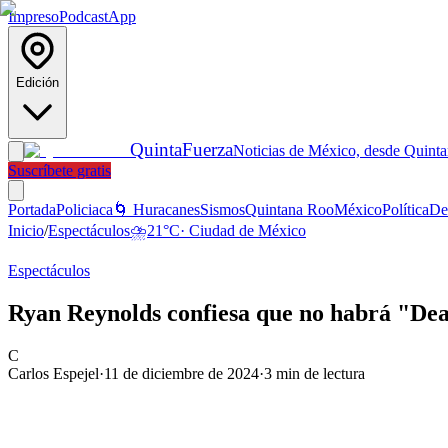
Impreso
Podcast
App
Edición
Quinta
Fuerza
Noticias de México, desde Quint
Suscríbete gratis
Portada
Policiaca
🌀 Huracanes
Sismos
Quintana Roo
México
Política
De
Inicio
/
Espectáculos
⛈️
21
°C
·
Ciudad de México
Espectáculos
Ryan Reynolds confiesa que no habrá "Dea
C
Carlos Espejel
·
11 de diciembre de 2024
·
3
min de lectura