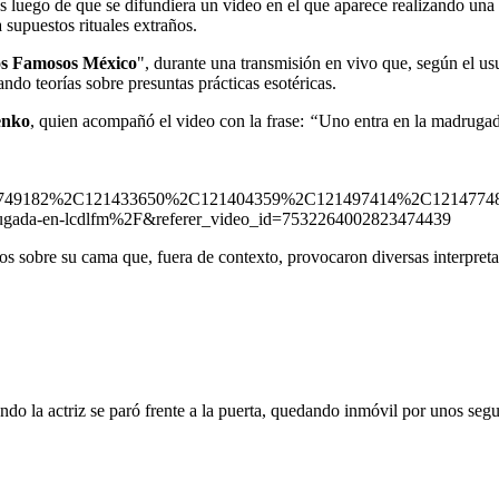
s luego de que se difundiera un video en el que aparece realizando una 
 supuestos rituales extraños.
os Famosos México
", durante una transmisión en vivo que, según el us
ando teorías sobre presuntas prácticas esotéricas.
enko
, quien acompañó el video con la frase:
“
Uno entra en la madrugad
49182%2C121433650%2C121404359%2C121497414%2C121477481%2
adrugada-en-lcdlfm%2F&referer_video_id=7532264002823474439
s sobre su cama que, fuera de contexto, provocaron diversas interpreta
o la actriz se paró frente a la puerta, quedando inmóvil por unos seg