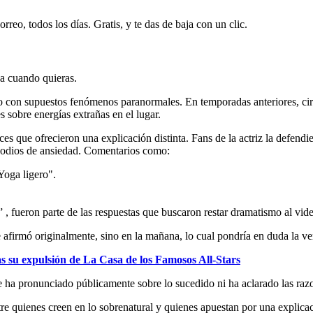
rreo, todos los días. Gratis, y te das de baja con un clic.
ja cuando quieras.
o con supuestos fenómenos paranormales. En temporadas anteriores, circ
 sobre energías extrañas en el lugar.
es que ofrecieron una explicación distinta. Fans de la actriz la defendi
pisodios de ansiedad. Comentarios como:
Yoga ligero".
, fueron parte de las respuestas que buscaron restar dramatismo al vide
firmó originalmente, sino en la mañana, lo cual pondría en duda la ver
as su expulsión de La Casa de los Famosos All-Stars
se ha pronunciado públicamente sobre lo sucedido ni ha aclarado las raz
tre quienes creen en lo sobrenatural y quienes apuestan por una explica