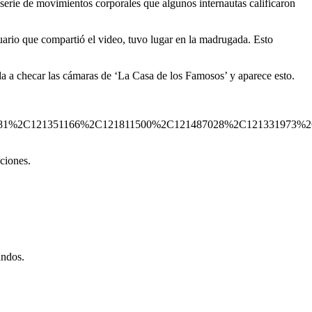
serie de movimientos corporales que algunos internautas calificaron
uario que compartió el video, tuvo lugar en la madrugada. Esto
a a checar las cámaras de ‘La Casa de los Famosos’ y aparece esto.
C121351166%2C121811500%2C121487028%2C121331973%2C12081
ciones.
undos.