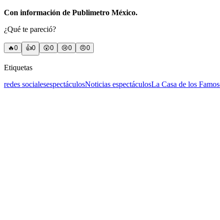
Con información de Publimetro México.
¿Qué te pareció?
🔥
0
👍
0
😲
0
😢
0
😠
0
Etiquetas
redes sociales
espectáculos
Noticias espectáculos
La Casa de los Famos