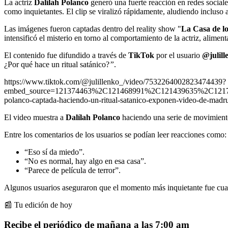
La actriz
Dalílah Polanco
generó una fuerte reacción en redes sociale
como inquietantes. El clip se viralizó rápidamente, aludiendo incluso a
Las imágenes fueron captadas dentro del reality show "
La Casa de l
intensificó el misterio en torno al comportamiento de la actriz, aliment
El contenido fue difundido a través de
TikTok
por el usuario
@julill
¿Por qué hace un ritual satánico?
”
.
https://www.tiktok.com/@julillenko_/video/7532264002823474439?
embed_source=121374463%2C121468991%2C121439635%2C1217
polanco-captada-haciendo-un-ritual-satanico-exponen-video-de-m
El video muestra a
Dalílah Polanco
haciendo una serie de movimiento
Entre los comentarios de los usuarios se podían leer reacciones como:
“Eso sí da miedo”.
“No es normal, hay algo en esa casa”.
“Parece de película de terror”.
Algunos usuarios aseguraron que el momento más inquietante fue cuand
📰 Tu edición de hoy
Recibe el periódico de mañana a las 7:00 am