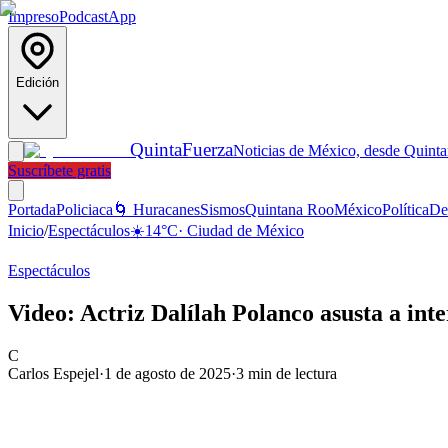
Impreso
Podcast
App
Edición
Quinta
Fuerza
Noticias de México, desde Quint
Suscríbete gratis
Portada
Policiaca
🌀 Huracanes
Sismos
Quintana Roo
México
Política
De
Inicio
/
Espectáculos
☀️
14
°C
·
Ciudad de México
Espectáculos
Video: Actriz Dalílah Polanco asusta a in
C
Carlos Espejel
·
1 de agosto de 2025
·
3
min de lectura