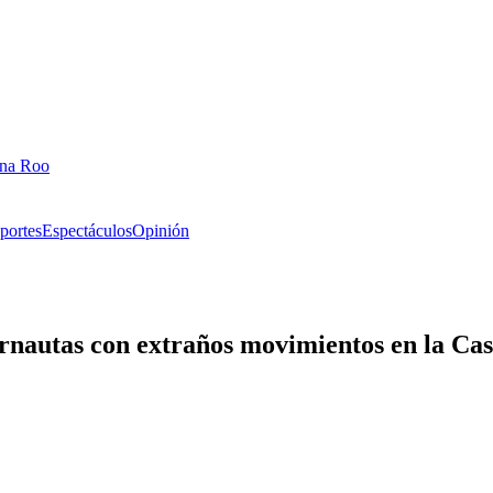
ana Roo
portes
Espectáculos
Opinión
ternautas con extraños movimientos en la Ca