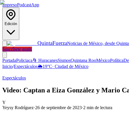
Impreso
Podcast
App
Edición
Quinta
Fuerza
Noticias de México, desde Quint
Suscríbete gratis
Portada
Policiaca
🌀 Huracanes
Sismos
Quintana Roo
México
Política
De
Inicio
/
Espectáculos
🌦️
19
°C
·
Ciudad de México
Espectáculos
Video: Captan a Eiza González y Mario Ca
Y
Yeysy Rodríguez
·
26 de septiembre de 2023
·
2
min de lectura