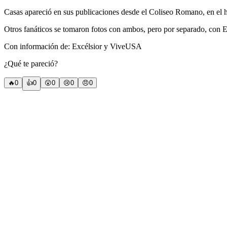
Casas apareció en sus publicaciones desde el Coliseo Romano, en el ho
Otros fanáticos se tomaron fotos con ambos, pero por separado, con Ei
Con información de: Excélsior y ViveUSA
¿Qué te pareció?
🔥
0
👍
0
😲
0
😢
0
😠
0