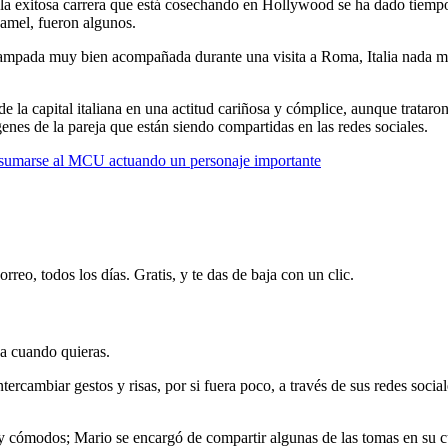
 la exitosa carrera que está cosechando en Hollywood se ha dado tiemp
mel, fueron algunos.
campada muy bien acompañada durante una visita a Roma, Italia nada me
 de la capital italiana en una actitud cariñosa y cómplice, aunque tratar
enes de la pareja que están siendo compartidas en las redes sociales.
 sumarse al MCU actuando un personaje importante
rreo, todos los días. Gratis, y te das de baja con un clic.
ja cuando quieras.
intercambiar gestos y risas, por si fuera poco, a través de sus redes soc
y cómodos; Mario se encargó de compartir algunas de las tomas en su cue