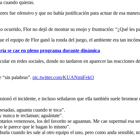
ja cuando quieras.
ores fue ofensivo y que no había justificación para actuar de esa maner
o ocurrido, Flor no dejó de mostrar su enojo y frustración: “¿Qué les p
ue el equipo de Flor ganó la ronda del juego, el ambiente era tan incóm
ría se cae en pleno programa durante dinámica
ar en redes sociales, donde no tardaron en aparecer las reacciones del
e “sin palabras”.
pic.twitter.com/KUANmiFekO
onó el incidente, e incluso señalaron que ella también suele bromear c
 pesadas, aguanta cuando te toca”.
y nunca te reclaman; aguántate".
ntarios venenosos, los del favorito se aguantan. Me cae supermal esa se
 no le parece que le hagan lo mismo".
 burla cuando les sale al otro equipo el uno, pero como anda sensible, n