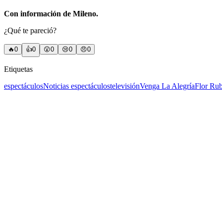
Con información de Mileno.
¿Qué te pareció?
🔥
0
👍
0
😲
0
😢
0
😠
0
Etiquetas
espectáculos
Noticias espectáculos
televisión
Venga La Alegría
Flor Ru