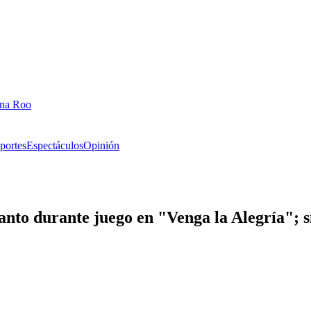
ana Roo
portes
Espectáculos
Opinión
nto durante juego en "Venga la Alegría"; si