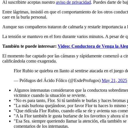
Al suscribirte aceptas nuestro
aviso de privacidad
. Puedes darte de ba
Entre lágrimas, insistió en que el comportamiento de los otros conduct
caer en la burla personal.
Aunque sus compañeros trataron de calmarla y restarle importancia a l
La tensión se mantuvo en el foro durante varios minutos. A pesar de q
También te puede interesar:
Video: Conductora de Venga la Aleg
El momento fue captado por las cámaras y rápidamente comenzó a circul
calificándola como exagerada.
Flor Rubio se quiebra en llanto al sentirse atacada en el juego d
— Prófugos del Ácido Fólico (@EsdeProfugos)
May 21, 2025
Algunos internautas consideraron que la conductora sobredimensi
victimice cuando la situación se revierte.
“No es para tanto, Flor. Si tú también te burlas y haces bromas
"La más burlona quejándose, por favor Flor tu haces lo mismo 
"Que ridícula Flor Rubio, cuando ella se ríe y avienta sus come
"A la Flor también le gusta burlarse de los favoritos y ahora sí
"Esa Sra. siempre queriendo llamar la atención, ella también se
comentarios de los internautas.