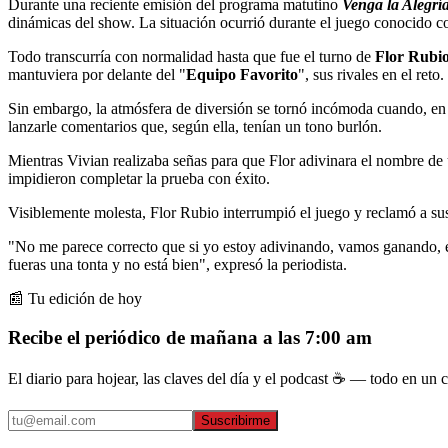
Durante una reciente emisión del programa matutino
Venga la Alegrí
dinámicas del show. La situación ocurrió durante el juego conocido 
Todo transcurría con normalidad hasta que fue el turno de
Flor Rubi
mantuviera por delante del "
Equipo Favorito
", sus rivales en el reto.
Sin embargo, la atmósfera de diversión se tornó incómoda cuando, en 
lanzarle comentarios que, según ella, tenían un tono burlón.
Mientras Vivian realizaba señas para que Flor adivinara el nombre de 
impidieron completar la prueba con éxito.
Visiblemente molesta, Flor Rubio interrumpió el juego y reclamó a su
"No me parece correcto que si yo estoy adivinando, vamos ganando, e
fueras una tonta y no está bien", expresó la periodista.
📰 Tu edición de hoy
Recibe el periódico de mañana a las 7:00 am
El diario para hojear, las claves del día y el podcast ☕ — todo en un co
Suscribirme