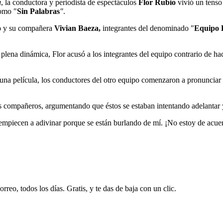
a
, la conductora y periodista de espectáculos
Flor Rubio
vivió un tenso
como "
Sin Palabras
"
.
o
y su compañera
Vivian Baeza,
integrantes del denominado "
Equipo 
plena dinámica, Flor acusó a los integrantes del equipo contrario de h
una película, los conductores del otro equipo comenzaron a pronunciar p
s compañeros, argumentando que éstos se estaban intentando adelantar y
mpiecen a adivinar porque se están burlando de mí. ¡No estoy de acuer
rreo, todos los días. Gratis, y te das de baja con un clic.