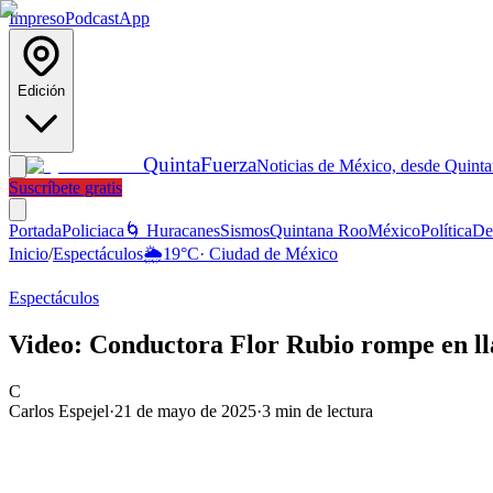
Impreso
Podcast
App
Edición
Quinta
Fuerza
Noticias de México, desde Quint
Suscríbete gratis
Portada
Policiaca
🌀 Huracanes
Sismos
Quintana Roo
México
Política
De
Inicio
/
Espectáculos
🌦️
19
°C
·
Ciudad de México
Espectáculos
Video: Conductora Flor Rubio rompe en lla
C
Carlos Espejel
·
21 de mayo de 2025
·
3
min de lectura