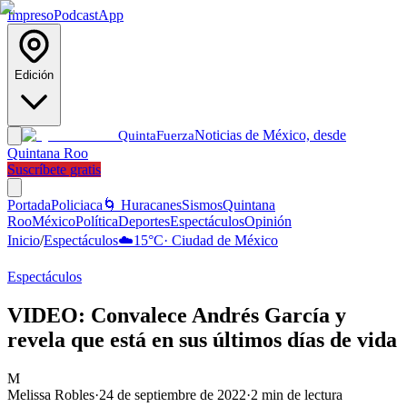
Impreso
Podcast
App
Edición
Noticias de México, desde
Quinta
Fuerza
Quintana Roo
Suscríbete gratis
Portada
Policiaca
🌀 Huracanes
Sismos
Quintana
Roo
México
Política
Deportes
Espectáculos
Opinión
Inicio
/
Espectáculos
☁️
15
°C
·
Ciudad de México
Espectáculos
VIDEO: Convalece Andrés García y
revela que está en sus últimos días de vida
M
Melissa Robles
·
24 de septiembre de 2022
·
2
min de lectura