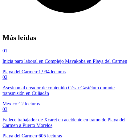
Más leídas
01
Inicia paro laboral en Complejo Mayakoba en Playa del Carmen
Playa del Carmen
·
1,994
lecturas
02
Asesinan al creador de contenido César Gastélum durante
transmisión en Culiacán
México
·
12
lecturas
03
Fallece trabajador de Xcaret en accidente en tramo de Playa del
Carmen a Puerto Morelos
Playa del Carmen
·
605
lecturas