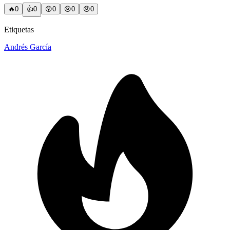
🔥
0
👍
0
😲
0
😢
0
😠
0
Etiquetas
Andrés García