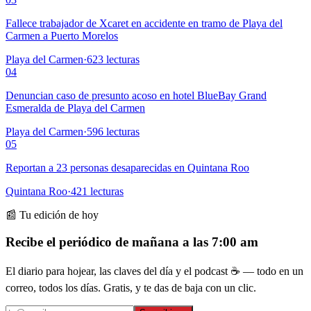
Fallece trabajador de Xcaret en accidente en tramo de Playa del
Carmen a Puerto Morelos
Playa del Carmen
·
623
lecturas
04
Denuncian caso de presunto acoso en hotel BlueBay Grand
Esmeralda de Playa del Carmen
Playa del Carmen
·
596
lecturas
05
Reportan a 23 personas desaparecidas en Quintana Roo
Quintana Roo
·
421
lecturas
📰 Tu edición de hoy
Recibe el periódico de mañana a las 7:00 am
El diario para hojear, las claves del día y el podcast ☕ — todo en un
correo, todos los días. Gratis, y te das de baja con un clic.