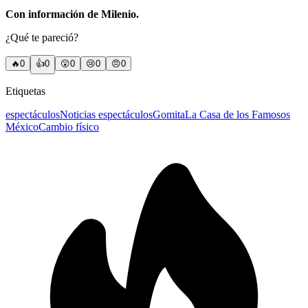
Con información de Milenio.
¿Qué te pareció?
🔥
0
👍
0
😲
0
😢
0
😠
0
Etiquetas
espectáculos
Noticias espectáculos
Gomita
La Casa de los Famosos
México
Cambio físico