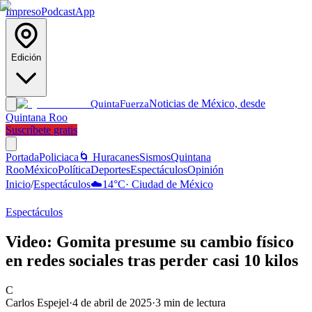
Impreso
Podcast
App
Edición
Noticias de México, desde
Quinta
Fuerza
Quintana Roo
Suscríbete gratis
Portada
Policiaca
🌀 Huracanes
Sismos
Quintana
Roo
México
Política
Deportes
Espectáculos
Opinión
Inicio
/
Espectáculos
☁️
14
°C
·
Ciudad de México
Espectáculos
Video: Gomita presume su cambio físico
en redes sociales tras perder casi 10 kilos
C
Carlos Espejel
·
4 de abril de 2025
·
3
min de lectura