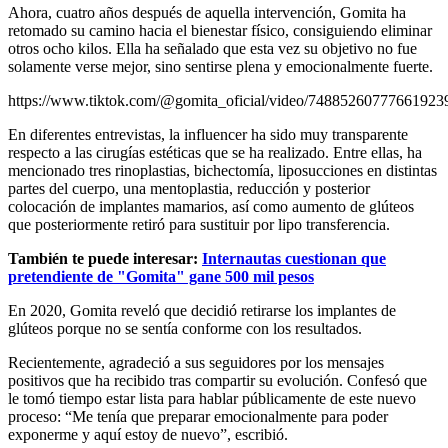
Ahora, cuatro años después de aquella intervención, Gomita ha
retomado su camino hacia el bienestar físico, consiguiendo eliminar
otros ocho kilos. Ella ha señalado que esta vez su objetivo no fue
solamente verse mejor, sino sentirse plena y emocionalmente fuerte.
https://www.tiktok.com/@gomita_oficial/video/74885260777661923
En diferentes entrevistas, la influencer ha sido muy transparente
respecto a las cirugías estéticas que se ha realizado. Entre ellas, ha
mencionado tres rinoplastias, bichectomía, liposucciones en distintas
partes del cuerpo, una mentoplastia, reducción y posterior
colocación de implantes mamarios, así como aumento de glúteos
que posteriormente retiró para sustituir por lipo transferencia.
También te puede interesar:
Internautas cuestionan que
pretendiente de "Gomita" gane 500 mil pesos
En 2020, Gomita reveló que decidió retirarse los implantes de
glúteos porque no se sentía conforme con los resultados.
Recientemente, agradeció a sus seguidores por los mensajes
positivos que ha recibido tras compartir su evolución. Confesó que
le tomó tiempo estar lista para hablar públicamente de este nuevo
proceso: “Me tenía que preparar emocionalmente para poder
exponerme y aquí estoy de nuevo”, escribió.