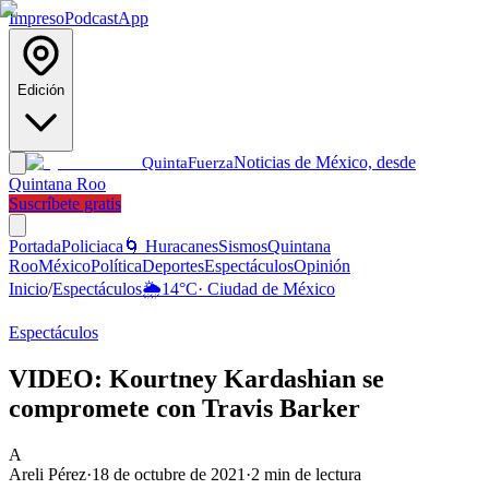
Impreso
Podcast
App
Edición
Noticias de México, desde
Quinta
Fuerza
Quintana Roo
Suscríbete gratis
Portada
Policiaca
🌀 Huracanes
Sismos
Quintana
Roo
México
Política
Deportes
Espectáculos
Opinión
Inicio
/
Espectáculos
🌦️
14
°C
·
Ciudad de México
Espectáculos
VIDEO: Kourtney Kardashian se
compromete con Travis Barker
A
Areli Pérez
·
18 de octubre de 2021
·
2
min de lectura