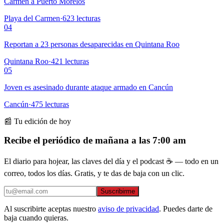
Carmen a Puerto Morelos
Playa del Carmen
·
623
lecturas
04
Reportan a 23 personas desaparecidas en Quintana Roo
Quintana Roo
·
421
lecturas
05
Joven es asesinado durante ataque armado en Cancún
Cancún
·
475
lecturas
📰 Tu edición de hoy
Recibe el periódico de mañana a las 7:00 am
El diario para hojear, las claves del día y el podcast ☕ — todo en un
correo, todos los días. Gratis, y te das de baja con un clic.
Suscribirme
Al suscribirte aceptas nuestro
aviso de privacidad
. Puedes darte de
baja cuando quieras.