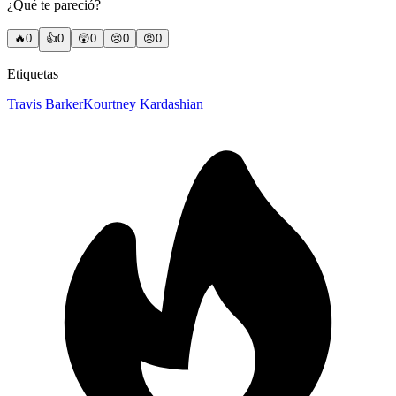
¿Qué te pareció?
🔥
0
👍
0
😲
0
😢
0
😠
0
Etiquetas
Travis Barker
Kourtney Kardashian