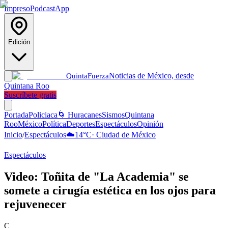
Impreso
Podcast
App
Edición
Noticias de México, desde
Quinta
Fuerza
Quintana Roo
Suscríbete gratis
Portada
Policiaca
🌀 Huracanes
Sismos
Quintana
Roo
México
Política
Deportes
Espectáculos
Opinión
Inicio
/
Espectáculos
☁️
14
°C
·
Ciudad de México
Espectáculos
Video: Toñita de "La Academia" se
somete a cirugía estética en los ojos para
rejuvenecer
C