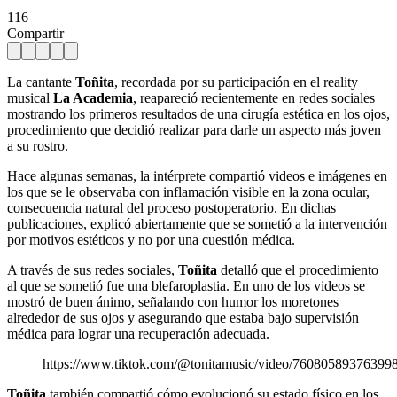
116
Compartir
La cantante
Toñita
, recordada por su participación en el reality
musical
La Academia
, reapareció recientemente en redes sociales
mostrando los primeros resultados de una cirugía estética en los ojos,
procedimiento que decidió realizar para darle un aspecto más joven
a su rostro.
Hace algunas semanas, la intérprete compartió videos e imágenes en
los que se le observaba con inflamación visible en la zona ocular,
consecuencia natural del proceso postoperatorio. En dichas
publicaciones, explicó abiertamente que se sometió a la intervención
por motivos estéticos y no por una cuestión médica.
A través de sus redes sociales,
Toñita
detalló que el procedimiento
al que se sometió fue una blefaroplastia. En uno de los videos se
mostró de buen ánimo, señalando con humor los moretones
alrededor de sus ojos y asegurando que estaba bajo supervisión
médica para lograr una recuperación adecuada.
https://www.tiktok.com/@tonitamusic/video/76080589376399
Toñita
también compartió cómo evolucionó su estado físico en los