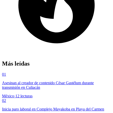
Más leídas
01
Asesinan al creador de contenido César Gastélum durante
transmisión en Culiacán
México
·
12
lecturas
02
Inicia paro laboral en Complejo Mayakoba en Playa del Carmen