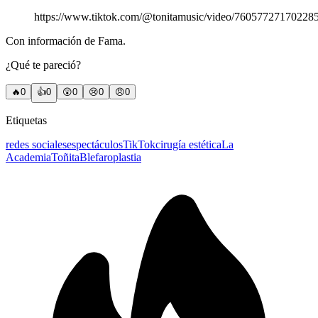
https://www.tiktok.com/@tonitamusic/video/76057727170228
Con información de Fama.
¿Qué te pareció?
🔥
0
👍
0
😲
0
😢
0
😠
0
Etiquetas
redes sociales
espectáculos
TikTok
cirugía estética
La
Academia
Toñita
Blefaroplastia