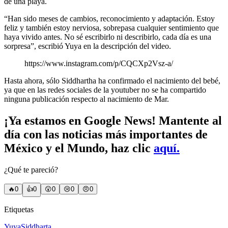
de una playa.
“Han sido meses de cambios, reconocimiento y adaptación. Estoy
feliz y también estoy nerviosa, sobrepasa cualquier sentimiento que
haya vivido antes. No sé escribirlo ni describirlo, cada día es una
sorpresa”, escribió Yuya en la descripción del video.
https://www.instagram.com/p/CQCXp2Vsz-a/
Hasta ahora, sólo Siddhartha ha confirmado el nacimiento del bebé,
ya que en las redes sociales de la youtuber no se ha compartido
ninguna publicación respecto al nacimiento de Mar.
¡Ya estamos en Google News! Mantente al
día con las noticias más importantes de
México y el Mundo, haz clic
aquí
.
¿Qué te pareció?
🔥
0
👍
0
😲
0
😢
0
😠
0
Etiquetas
Yuya
Siddharta