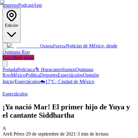
Impreso
Podcast
App
Edición
Noticias de México, desde
Quinta
Fuerza
Quintana Roo
Suscríbete gratis
Portada
Policiaca
🌀 Huracanes
Sismos
Quintana
Roo
México
Política
Deportes
Espectáculos
Opinión
Inicio
/
Espectáculos
☁️
17
°C
·
Ciudad de México
Espectáculos
¡Ya nació Mar! El primer hijo de Yuya y
el cantante Siddhartha
A
Areli Pérez
·
29 de septiembre de 2021
·
3
min de lectura