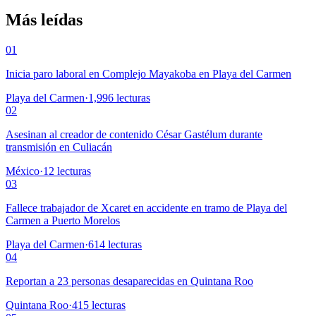
Más leídas
01
Inicia paro laboral en Complejo Mayakoba en Playa del Carmen
Playa del Carmen
·
1,996
lecturas
02
Asesinan al creador de contenido César Gastélum durante
transmisión en Culiacán
México
·
12
lecturas
03
Fallece trabajador de Xcaret en accidente en tramo de Playa del
Carmen a Puerto Morelos
Playa del Carmen
·
614
lecturas
04
Reportan a 23 personas desaparecidas en Quintana Roo
Quintana Roo
·
415
lecturas