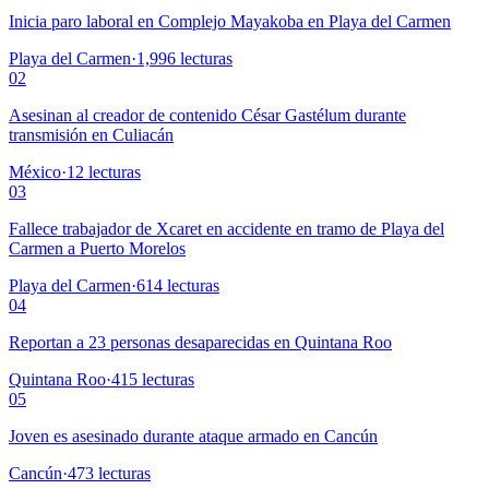
Inicia paro laboral en Complejo Mayakoba en Playa del Carmen
Playa del Carmen
·
1,996
lecturas
02
Asesinan al creador de contenido César Gastélum durante
transmisión en Culiacán
México
·
12
lecturas
03
Fallece trabajador de Xcaret en accidente en tramo de Playa del
Carmen a Puerto Morelos
Playa del Carmen
·
614
lecturas
04
Reportan a 23 personas desaparecidas en Quintana Roo
Quintana Roo
·
415
lecturas
05
Joven es asesinado durante ataque armado en Cancún
Cancún
·
473
lecturas