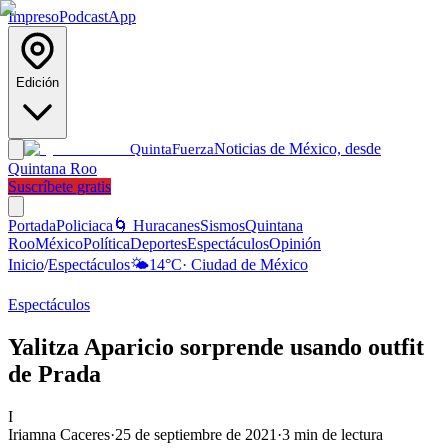
Impreso
Podcast
App
Edición
Noticias de México, desde
Quinta
Fuerza
Quintana Roo
Suscríbete gratis
Portada
Policiaca
🌀 Huracanes
Sismos
Quintana
Roo
México
Política
Deportes
Espectáculos
Opinión
Inicio
/
Espectáculos
🌤️
14
°C
·
Ciudad de México
Espectáculos
Yalitza Aparicio sorprende usando outfit
de Prada
I
Iriamna Caceres
·
25 de septiembre de 2021
·
3
min de lectura