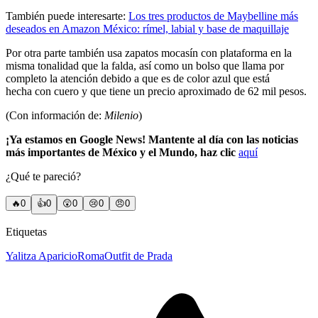
También puede interesarte:
Los tres productos de Maybelline más
deseados en Amazon México: rímel, labial y base de maquillaje
Por otra parte también usa zapatos mocasín con plataforma en la
misma tonalidad que la falda, así como un bolso que llama por
completo la atención debido a que es de color azul que está
hecha con cuero y que tiene un precio aproximado de 62 mil pesos.
(Con información de:
Milenio
)
¡Ya estamos en Google News! Mantente al día con las noticias
más importantes de México y el Mundo, haz clic
aquí
¿Qué te pareció?
🔥
0
👍
0
😲
0
😢
0
😠
0
Etiquetas
Yalitza Aparicio
Roma
Outfit de Prada