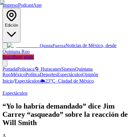
Impreso
Podcast
App
Edición
Noticias de México, desde
Quinta
Fuerza
Quintana Roo
Suscríbete gratis
Portada
Policiaca
🌀 Huracanes
Sismos
Quintana
Roo
México
Política
Deportes
Espectáculos
Opinión
Inicio
/
Espectáculos
🌦️
23
°C
·
Ciudad de México
Espectáculos
“Yo lo habría demandado” dice Jim
Carrey “asqueado” sobre la reacción de
Will Smith
A