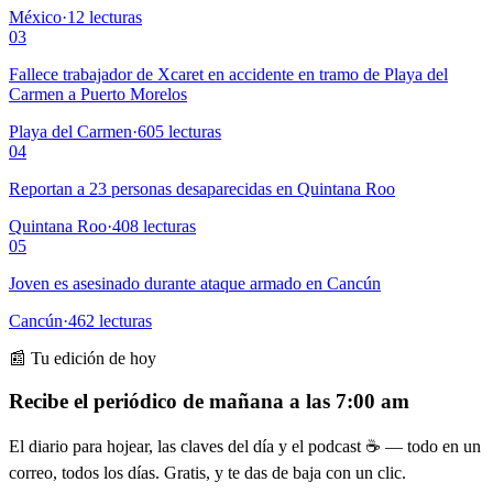
México
·
12
lecturas
03
Fallece trabajador de Xcaret en accidente en tramo de Playa del
Carmen a Puerto Morelos
Playa del Carmen
·
605
lecturas
04
Reportan a 23 personas desaparecidas en Quintana Roo
Quintana Roo
·
408
lecturas
05
Joven es asesinado durante ataque armado en Cancún
Cancún
·
462
lecturas
📰 Tu edición de hoy
Recibe el periódico de mañana a las 7:00 am
El diario para hojear, las claves del día y el podcast ☕ — todo en un
correo, todos los días. Gratis, y te das de baja con un clic.