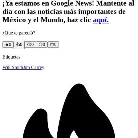
¡Ya estamos en Google News! Mantente al
día con las noticias más importantes de
México y el Mundo, haz clic
aquí.
¿Qué te pareció?
🔥
0
👍
0
😲
0
😢
0
😠
0
Etiquetas
Will Smith
Jim Carrey