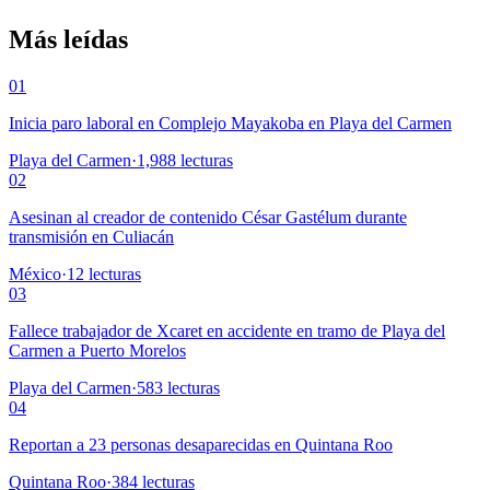
Más leídas
01
Inicia paro laboral en Complejo Mayakoba en Playa del Carmen
Playa del Carmen
·
1,988
lecturas
02
Asesinan al creador de contenido César Gastélum durante
transmisión en Culiacán
México
·
12
lecturas
03
Fallece trabajador de Xcaret en accidente en tramo de Playa del
Carmen a Puerto Morelos
Playa del Carmen
·
583
lecturas
04
Reportan a 23 personas desaparecidas en Quintana Roo
Quintana Roo
·
384
lecturas