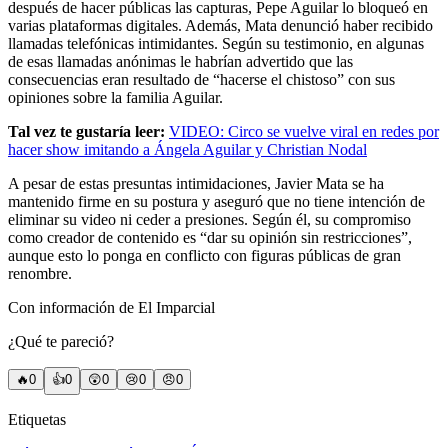
después de hacer públicas las capturas, Pepe Aguilar lo bloqueó en
varias plataformas digitales. Además, Mata denunció haber recibido
llamadas telefónicas intimidantes. Según su testimonio, en algunas
de esas llamadas anónimas le habrían advertido que las
consecuencias eran resultado de “hacerse el chistoso” con sus
opiniones sobre la familia Aguilar.
Tal vez te gustaría leer:
VIDEO: Circo se vuelve viral en redes por
hacer show imitando a Ángela Aguilar y Christian Nodal
A pesar de estas presuntas intimidaciones, Javier Mata se ha
mantenido firme en su postura y aseguró que no tiene intención de
eliminar su video ni ceder a presiones. Según él, su compromiso
como creador de contenido es “dar su opinión sin restricciones”,
aunque esto lo ponga en conflicto con figuras públicas de gran
renombre.
Con información de El Imparcial
¿Qué te pareció?
🔥
0
👍
0
😲
0
😢
0
😠
0
Etiquetas