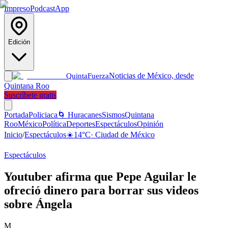
Impreso
Podcast
App
Edición
Noticias de México, desde
Quinta
Fuerza
Quintana Roo
Suscríbete gratis
Portada
Policiaca
🌀 Huracanes
Sismos
Quintana
Roo
México
Política
Deportes
Espectáculos
Opinión
Inicio
/
Espectáculos
☀️
14
°C
·
Ciudad de México
Espectáculos
Youtuber afirma que Pepe Aguilar le
ofreció dinero para borrar sus videos
sobre Ángela
M