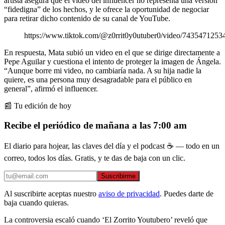
artista asegura que el video del influencer no representa una versión
“fidedigna” de los hechos, y le ofrece la oportunidad de negociar
para retirar dicho contenido de su canal de YouTube.
https://www.tiktok.com/@z0rrit0y0utuber0/video/743547125
En respuesta, Mata subió un video en el que se dirige directamente a
Pepe Aguilar y cuestiona el intento de proteger la imagen de Ángela.
“Aunque borre mi video, no cambiaría nada. A su hija nadie la
quiere, es una persona muy desagradable para el público en
general”, afirmó el influencer.
📰 Tu edición de hoy
Recibe el periódico de mañana a las 7:00 am
El diario para hojear, las claves del día y el podcast ☕ — todo en un
correo, todos los días. Gratis, y te das de baja con un clic.
Suscribirme
Al suscribirte aceptas nuestro
aviso de privacidad
. Puedes darte de
baja cuando quieras.
La controversia escaló cuando ‘El Zorrito Youtubero’ reveló que