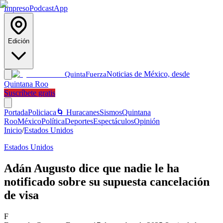
Impreso
Podcast
App
Edición
Noticias de México, desde
Quinta
Fuerza
Quintana Roo
Suscríbete gratis
Portada
Policiaca
🌀 Huracanes
Sismos
Quintana
Roo
México
Política
Deportes
Espectáculos
Opinión
Inicio
/
Estados Unidos
Estados Unidos
Adán Augusto dice que nadie le ha
notificado sobre su supuesta cancelación
de visa
F