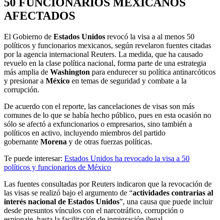
50 FUNCIONARIOS MEXICANOS
AFECTADOS
El Gobierno de
Estados Unidos
revocó la visa a al menos 50
políticos y funcionarios mexicanos, según revelaron fuentes citadas
por la agencia internacional Reuters. La medida, que ha causado
revuelo en la clase política nacional, forma parte de una estrategia
más amplia de
Washington
para endurecer su política antinarcóticos
y presionar a
México
en temas de seguridad y combate a la
corrupción.
De acuerdo con el reporte, las cancelaciones de visas son más
comunes de lo que se había hecho público, pues en esta ocasión no
sólo se afectó a exfuncionarios o empresarios, sino también a
políticos en activo, incluyendo miembros del partido
gobernante
Morena
y de otras fuerzas políticas.
Te puede interesar:
Estados Unidos ha revocado la visa a 50
políticos y funcionarios de México
Las fuentes consultadas por Reuters indicaron que la revocación de
las visas se realizó bajo el argumento de “
actividades contrarias al
interés nacional de Estados Unidos
”, una causa que puede incluir
desde presuntos vínculos con el narcotráfico, corrupción o
espionaje, hasta la facilitación de inmigración ilegal.