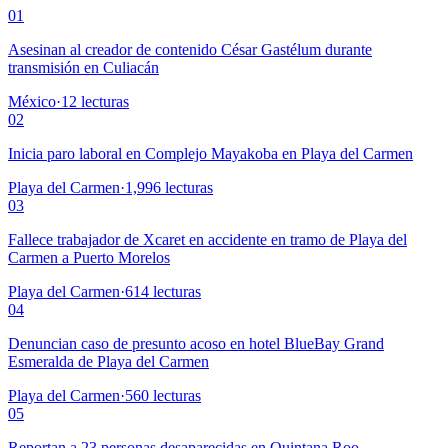
01
Asesinan al creador de contenido César Gastélum durante
transmisión en Culiacán
México
·
12
lecturas
02
Inicia paro laboral en Complejo Mayakoba en Playa del Carmen
Playa del Carmen
·
1,996
lecturas
03
Fallece trabajador de Xcaret en accidente en tramo de Playa del
Carmen a Puerto Morelos
Playa del Carmen
·
614
lecturas
04
Denuncian caso de presunto acoso en hotel BlueBay Grand
Esmeralda de Playa del Carmen
Playa del Carmen
·
560
lecturas
05
Reportan a 23 personas desaparecidas en Quintana Roo