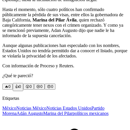
Hasta el momento, sólo cuatro políticos han confirmado
públicamente la pérdida de sus visas, entre ellos la gobernadora de
Baja California,
Marina del Pilar Ávila
, quien rechazó
categóricamente tener nexos con el crimen organizado. Y como ya
se mencionó previamente, Adan Augusto dijo que nadie le ha
informado de la supuesta cancelación.
Aunque algunas publicaciones han especulado con los nombres,
Estados Unidos no tendría permitido dar a conocer el listado, porque
se violaría la privacidad de los afectados.
Con información de Proceso y Reuters.
¿Qué te pareció?
🔥
0
👍
0
😲
0
😢
0
😠
0
Etiquetas
México
Noticias México
Noticias Estados Unidos
Partido
Morena
Adán Augusto
Marina del Pilar
políticos mexicanos