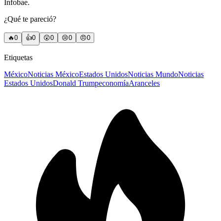
Infobae.
¿Qué te pareció?
🔥
0
👍
0
😲
0
😢
0
😠
0
Etiquetas
México
Noticias México
Estados Unidos
Noticias Mundo
Noticias
Estados Unidos
Donald Trump
economía
Aranceles