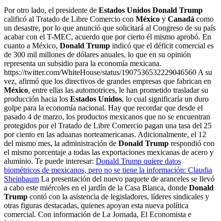
Por otro lado, el
presidente de
Estados Unidos
Donald Trump
calificó al Tratado de Libre Comercio con
México
y
Canadá
como
un desastre, por lo que anunció que solicitará al Congreso de su país
acabar con el T-MEC, acuerdo que por cierto él mismo aprobó.
En
cuanto a México,
Donald Trump
indicó que el déficit comercial es
de 300 mil millones de dólares anuales, lo que en su opinión
representa un subsidio para la economía mexicana.
https://twitter.com/WhiteHouse/status/1907536532229046560 A su
vez, a
firmó que los directivos de grandes empresas que fabrican en
México
, entre ellas las automotrices, le han prometido trasladar su
producción hacia los
Estados Unidos
, lo cual significaría un duro
golpe para la economía nacional.
Hay que recordar que desde el
pasado 4 de marzo, los productos mexicanos que no se encuentran
protegidos por el Tratado de Libre Comercio pagan una tasa del 25
por ciento en las aduanas norteamericanas. Adicionalmente, el 12
del mismo mes, la administración de
Donald Trump
respondió con
el mismo porcentaje a todas las exportaciones mexicanas de acero y
aluminio.
Te puede interesar:
Donald Trump quiere datos
biométricos de mexicanos, pero no se tiene la información: Claudia
Sheinbaum
La presentación del nuevo paquete de aranceles se llevó
a cabo este miércoles en el jardín de la Casa Blanca, donde
Donald
Trump
contó con la asistencia de legisladores, líderes sindicales y
otras figuras destacadas, quienes apoyan esta nueva política
comercial.
Con información de La Jornada, El Economista e