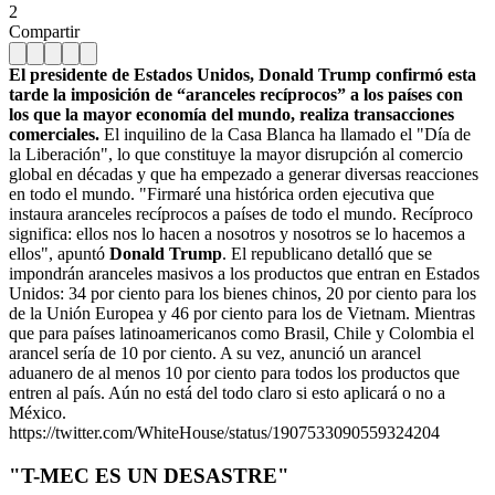
2
Compartir
El presidente de Estados Unidos, Donald Trump confirmó esta
tarde la imposición de “aranceles recíprocos” a los países con
los que la mayor economía del mundo, realiza transacciones
comerciales.
El inquilino de la Casa Blanca ha llamado el "Día de
la Liberación", lo que constituye la mayor disrupción al comercio
global en décadas y que ha empezado a generar diversas reacciones
en todo el mundo.
"Firmaré una histórica orden ejecutiva que
instaura aranceles recíprocos a países de todo el mundo. Recíproco
significa: ellos nos lo hacen a nosotros y nosotros se lo hacemos a
ellos", apuntó
Donald Trump
.
El republicano detalló que se
impondrán aranceles masivos a los productos que entran en Estados
Unidos: 34 por ciento para los bienes chinos, 20 por ciento para los
de la Unión Europea y 46 por ciento para los de Vietnam. Mientras
que para países latinoamericanos como Brasil, Chile y Colombia el
arancel sería de 10 por ciento.
A su vez, anunció un arancel
aduanero de al menos 10 por ciento para todos los productos que
entren al país. Aún no está del todo claro si esto aplicará o no a
México.
https://twitter.com/WhiteHouse/status/1907533090559324204
"T-MEC ES UN DESASTRE"