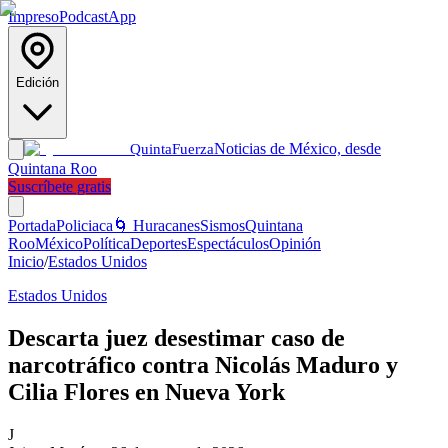
Impreso
Podcast
App
Edición
Noticias de México, desde
Quinta
Fuerza
Quintana Roo
Suscríbete gratis
Portada
Policiaca
🌀 Huracanes
Sismos
Quintana
Roo
México
Política
Deportes
Espectáculos
Opinión
Inicio
/
Estados Unidos
Estados Unidos
Descarta juez desestimar caso de
narcotráfico contra Nicolás Maduro y
Cilia Flores en Nueva York
J