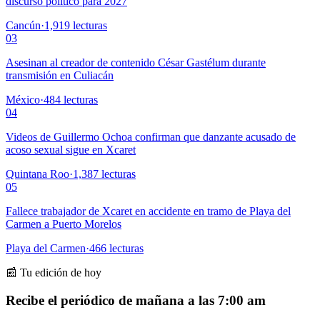
discurso político para 2027
Cancún
·
1,919
lecturas
03
Asesinan al creador de contenido César Gastélum durante
transmisión en Culiacán
México
·
484
lecturas
04
Videos de Guillermo Ochoa confirman que danzante acusado de
acoso sexual sigue en Xcaret
Quintana Roo
·
1,387
lecturas
05
Fallece trabajador de Xcaret en accidente en tramo de Playa del
Carmen a Puerto Morelos
Playa del Carmen
·
466
lecturas
📰 Tu edición de hoy
Recibe el periódico de mañana a las 7:00 am