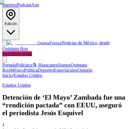
Impreso
Podcast
App
Edición
Noticias de México, desde
Quinta
Fuerza
Quintana Roo
Suscríbete gratis
Portada
Policiaca
🌀 Huracanes
Sismos
Quintana
Roo
México
Política
Deportes
Espectáculos
Opinión
Inicio
/
Estados Unidos
Estados Unidos
Detención de ‘El Mayo’ Zambada fue una
“rendición pactada” con EEUU, aseguró
el periodista Jesús Esquivel
J