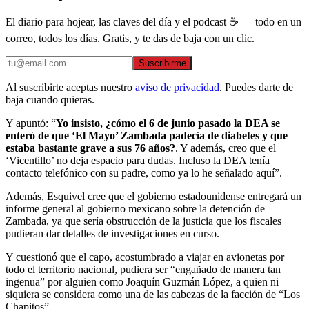
El diario para hojear, las claves del día y el podcast ☕ — todo en un
correo, todos los días. Gratis, y te das de baja con un clic.
Suscribirme
Al suscribirte aceptas nuestro
aviso de privacidad
. Puedes darte de
baja cuando quieras.
Y apuntó: “
Yo insisto, ¿cómo el 6 de junio pasado la DEA se
enteró de que ‘El Mayo’ Zambada padecía de diabetes y que
estaba bastante grave a sus 76 años?
. Y además, creo que el
‘Vicentillo’ no deja espacio para dudas. Incluso la DEA tenía
contacto telefónico con su padre, como ya lo he señalado aquí”.
Además, Esquivel cree que el gobierno estadounidense entregará un
informe general al gobierno mexicano sobre la detención de
Zambada, ya que sería obstrucción de la justicia que los fiscales
pudieran dar detalles de investigaciones en curso.
Y cuestionó que el capo, acostumbrado a viajar en avionetas por
todo el territorio nacional, pudiera ser “engañado de manera tan
ingenua” por alguien como Joaquín Guzmán López, a quien ni
siquiera se considera como una de las cabezas de la facción de “Los
Chapitos”.