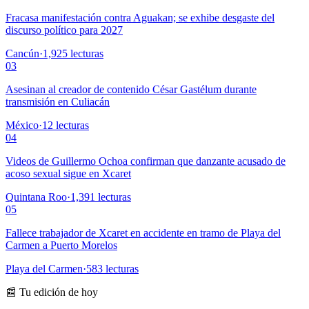
Fracasa manifestación contra Aguakan; se exhibe desgaste del
discurso político para 2027
Cancún
·
1,925
lecturas
03
Asesinan al creador de contenido César Gastélum durante
transmisión en Culiacán
México
·
12
lecturas
04
Videos de Guillermo Ochoa confirman que danzante acusado de
acoso sexual sigue en Xcaret
Quintana Roo
·
1,391
lecturas
05
Fallece trabajador de Xcaret en accidente en tramo de Playa del
Carmen a Puerto Morelos
Playa del Carmen
·
583
lecturas
📰 Tu edición de hoy