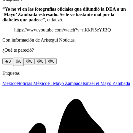
“Yo no vi en las fotografías oficiales que difundió la DEA a un
‘Mayo’ Zambada estresado. Se le ve bastante mal por la
diabetes que padece”
, enfatizó.
https://www.youtube.com/watch?v=nKkFi5eYJBQ
Con información de Aristegui Noticias.
¿Qué te pareció?
🔥
0
👍
0
😲
0
😢
0
😠
0
Etiquetas
México
Noticias México
El Mayo Zambada
Ismael el Mayo Zambada