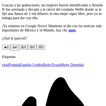
Gracias a las grabaciones, las mujeres fueron identificadas y Brenda
N fue arrestada y llevada a la cárcel del condado Webb donde se le
fijó una fianza de 2 mil dólares; la otra mujer sigue libre, pero ya se
indaga para dar con ella.
¡Ya estamos en Google News! Mantente al día con las noticias más
importantes de México y el Mundo, haz clic
aquí
.
¿Qué te pareció?
🔥
0
👍
0
😲
0
😢
0
😠
0
Etiquetas
viral
Portada
Estados Unidos
Robo
Texas
Mujer Detenida