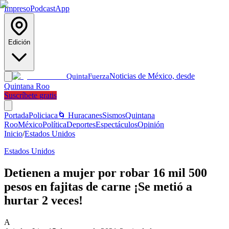
Impreso
Podcast
App
Edición
Noticias de México, desde
Quinta
Fuerza
Quintana Roo
Suscríbete gratis
Portada
Policiaca
🌀 Huracanes
Sismos
Quintana
Roo
México
Política
Deportes
Espectáculos
Opinión
Inicio
/
Estados Unidos
Estados Unidos
Detienen a mujer por robar 16 mil 500
pesos en fajitas de carne ¡Se metió a
hurtar 2 veces!
A