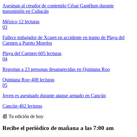
Asesinan al creador de contenido César Gastélum durante
transmisión en Culiacán
México
·
12
lecturas
03
Fallece trabajador de Xcaret en accidente en tramo de Playa del
Carmen a Puerto Morelos
Playa del Carmen
·
605
lecturas
04
Reportan a 23 personas desaparecidas en Quintana Roo
Quintana Roo
·
408
lecturas
05
Joven es asesinado durante ataque armado en Cancún
Cancún
·
462
lecturas
📰 Tu edición de hoy
Recibe el periódico de mañana a las 7:00 am