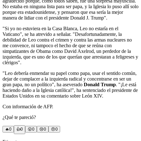
agradecido porque, como todos saben, fue una sorpresa mayúscula.
No estaba en ninguna lista para ser papa, y la Iglesia lo puso allí solo
porque era estadounidense, y pensaron que esa sería la mejor
manera de lidiar con el presidente Donald J. Trump".
"Si yo no estuviera en la Casa Blanca, Leo no estaría en el
Vaticano", se ha atrevido a señalar. "Desafortunadamente, la
debilidad de Leo contra el crimen y contra las armas nucleares no
me convence, ni tampoco el hecho de que se reúna con
simpatizantes de Obama como David Axelrod, un perdedor de la
izquierda, que es uno de los que querían que arrestaran a feligreses y
clérigos".
"Leo debería enmendar su papel como papa, usar el sentido común,
dejar de complacer a la izquierda radical y concentrarse en ser un
gran papa, no un político", ha aseverado
Donald Trump
. "¡Le está
haciendo daño a la Iglesia católica!", ha sentenciado el presidente de
Estados Unidos en su comentario sobre León XIV.
Con información de AFP.
¿Qué te pareció?
🔥
0
👍
0
😲
0
😢
0
😠
0