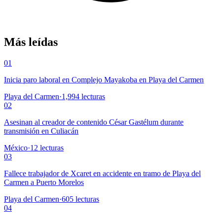
Más leídas
01
Inicia paro laboral en Complejo Mayakoba en Playa del Carmen
Playa del Carmen
·
1,994
lecturas
02
Asesinan al creador de contenido César Gastélum durante
transmisión en Culiacán
México
·
12
lecturas
03
Fallece trabajador de Xcaret en accidente en tramo de Playa del
Carmen a Puerto Morelos
Playa del Carmen
·
605
lecturas
04