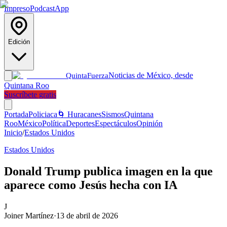
Impreso
Podcast
App
Edición
Noticias de México, desde
Quinta
Fuerza
Quintana Roo
Suscríbete gratis
Portada
Policiaca
🌀 Huracanes
Sismos
Quintana
Roo
México
Política
Deportes
Espectáculos
Opinión
Inicio
/
Estados Unidos
Estados Unidos
Donald Trump publica imagen en la que
aparece como Jesús hecha con IA
J
Joiner Martínez
·
13 de abril de 2026