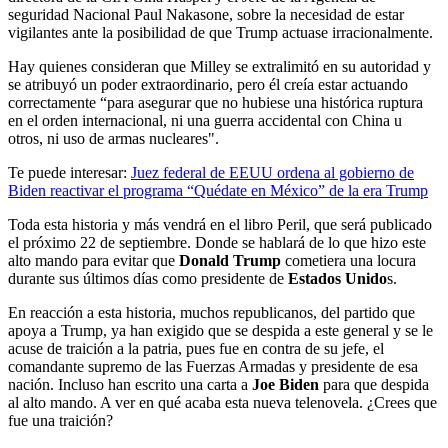
seguridad Nacional Paul Nakasone, sobre la necesidad de estar
vigilantes ante la posibilidad de que Trump actuase irracionalmente.
Hay quienes consideran que Milley se extralimitó en su autoridad y
se atribuyó un poder extraordinario, pero él creía estar actuando
correctamente “para asegurar que no hubiese una histórica ruptura
en el orden internacional, ni una guerra accidental con China u
otros, ni uso de armas nucleares".
Te puede interesar:
Juez federal de EEUU ordena al gobierno de
Biden reactivar el programa “Quédate en México” de la era Trump
Toda esta historia y más vendrá en el libro Peril, que será publicado
el próximo 22 de septiembre. Donde se hablará de lo que hizo este
alto mando para evitar que
Donald Trump
cometiera una locura
durante sus últimos días como presidente de
Estados Unido
s.
En reacción a esta historia, muchos republicanos, del partido que
apoya a Trump, ya han exigido que se despida a este general y se le
acuse de traición a la patria, pues fue en contra de su jefe, el
comandante supremo de las Fuerzas Armadas y presidente de esa
nación. Incluso han escrito una carta a
Joe Biden
para que despida
al alto mando. A ver en qué acaba esta nueva telenovela. ¿Crees que
fue una traición?