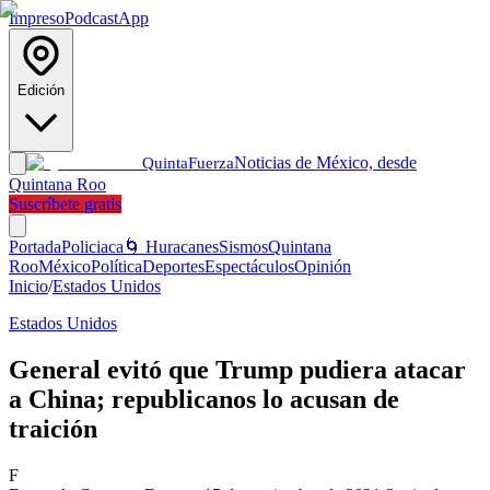
Impreso
Podcast
App
Edición
Noticias de México, desde
Quinta
Fuerza
Quintana Roo
Suscríbete gratis
Portada
Policiaca
🌀 Huracanes
Sismos
Quintana
Roo
México
Política
Deportes
Espectáculos
Opinión
Inicio
/
Estados Unidos
Estados Unidos
General evitó que Trump pudiera atacar
a China; republicanos lo acusan de
traición
F