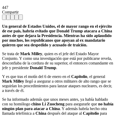
447
Compartir
Un general de Estados Unidos, el de mayor rango en el ejército
de ese país, habría evitado que Donald Trump atacara a China
antes de que dejara la Presidencia. Mientras ha sido aplaudido
por muchos, los republicanos que apoyan al ex mandatario
quieren que sea despedido y acusado de traición.
Se trata de
Mark Milley
, quien es el jefe del Estado Mayor
Conjunto. Y como una investigación que está por publicarse revela,
desconfiaba de la cordura de su superior, el entonces comandante en
jefe y presidente
Donald Trump
.
Y es que tras el motín del 6 de enero en el
Capitolio
, el general
Mark Milley
llegó a asegurar a otros militares de alto rango que se
seguirían los procedimientos para lanzar ataques nucleares, es decir,
a través de él.
Se ha informado además que unos meses antes, ya había hablado
con su homólogo
chino
Li Zuocheng
para asegurarle que
no había
ningún plan para atacar a China
. Y además habría hecho otra
llamada telefónica a
China
después del ataque al
Capitolio
para