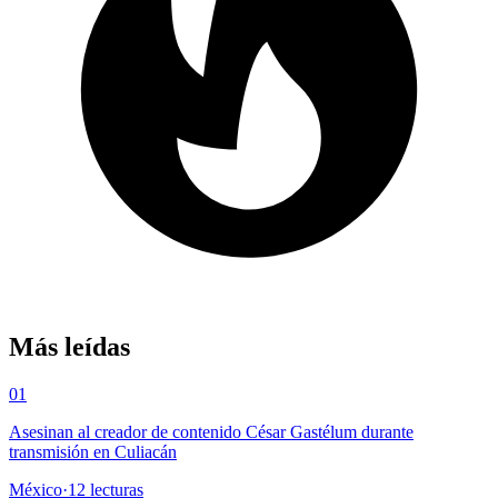
Más leídas
01
Asesinan al creador de contenido César Gastélum durante
transmisión en Culiacán
México
·
12
lecturas