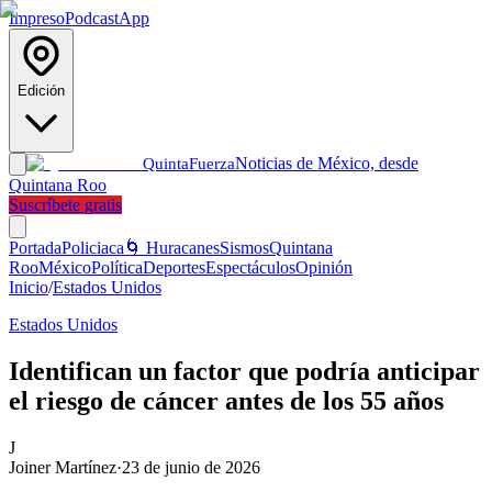
Impreso
Podcast
App
Edición
Noticias de México, desde
Quinta
Fuerza
Quintana Roo
Suscríbete gratis
Portada
Policiaca
🌀 Huracanes
Sismos
Quintana
Roo
México
Política
Deportes
Espectáculos
Opinión
Inicio
/
Estados Unidos
Estados Unidos
Identifican un factor que podría anticipar
el riesgo de cáncer antes de los 55 años
J
Joiner Martínez
·
23 de junio de 2026