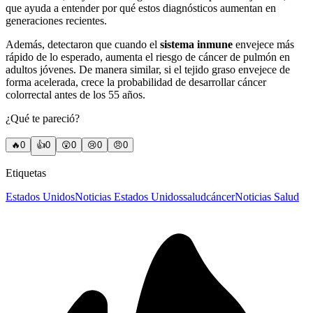
que ayuda a entender por qué estos diagnósticos aumentan en
generaciones recientes.
Además, detectaron que cuando el
sistema inmune
envejece más
rápido de lo esperado, aumenta el riesgo de cáncer de pulmón en
adultos jóvenes. De manera similar, si el tejido graso envejece de
forma acelerada, crece la probabilidad de desarrollar cáncer
colorrectal antes de los 55 años.
¿Qué te pareció?
🔥
0
👍
0
😲
0
😢
0
😠
0
Etiquetas
Estados Unidos
Noticias Estados Unidos
salud
cáncer
Noticias Salud