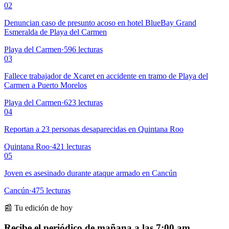
02
Denuncian caso de presunto acoso en hotel BlueBay Grand
Esmeralda de Playa del Carmen
Playa del Carmen
·
596
lecturas
03
Fallece trabajador de Xcaret en accidente en tramo de Playa del
Carmen a Puerto Morelos
Playa del Carmen
·
623
lecturas
04
Reportan a 23 personas desaparecidas en Quintana Roo
Quintana Roo
·
421
lecturas
05
Joven es asesinado durante ataque armado en Cancún
Cancún
·
475
lecturas
📰 Tu edición de hoy
Recibe el periódico de mañana a las 7:00 am