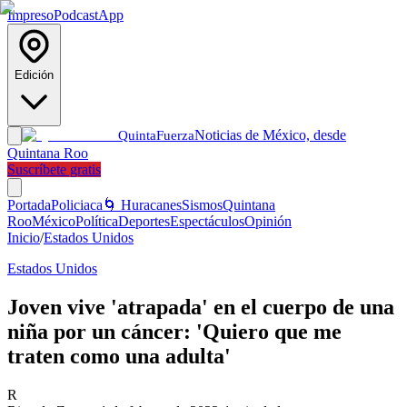
Impreso
Podcast
App
Edición
Noticias de México, desde
Quinta
Fuerza
Quintana Roo
Suscríbete gratis
Portada
Policiaca
🌀 Huracanes
Sismos
Quintana
Roo
México
Política
Deportes
Espectáculos
Opinión
Inicio
/
Estados Unidos
Estados Unidos
Joven vive 'atrapada' en el cuerpo de una
niña por un cáncer: 'Quiero que me
traten como una adulta'
R