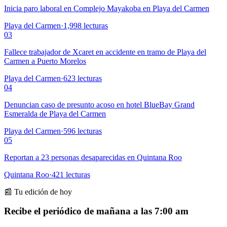
Inicia paro laboral en Complejo Mayakoba en Playa del Carmen
Playa del Carmen
·
1,998
lecturas
03
Fallece trabajador de Xcaret en accidente en tramo de Playa del
Carmen a Puerto Morelos
Playa del Carmen
·
623
lecturas
04
Denuncian caso de presunto acoso en hotel BlueBay Grand
Esmeralda de Playa del Carmen
Playa del Carmen
·
596
lecturas
05
Reportan a 23 personas desaparecidas en Quintana Roo
Quintana Roo
·
421
lecturas
📰 Tu edición de hoy
Recibe el periódico de mañana a las 7:00 am