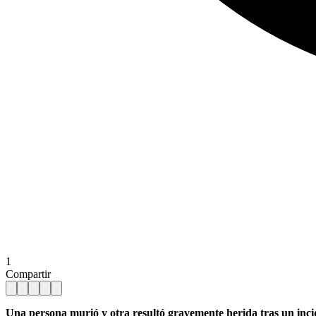
1
Compartir
Una persona murió y otra resultó gravemente herida tras un inci