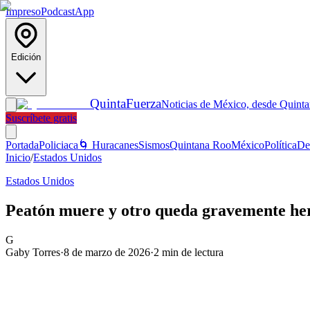
Impreso
Podcast
App
Edición
Quinta
Fuerza
Noticias de México, desde Quint
Suscríbete gratis
Portada
Policiaca
🌀 Huracanes
Sismos
Quintana Roo
México
Política
De
Inicio
/
Estados Unidos
Estados Unidos
Peatón muere y otro queda gravemente heri
G
Gaby Torres
·
8 de marzo de 2026
·
2
min de lectura