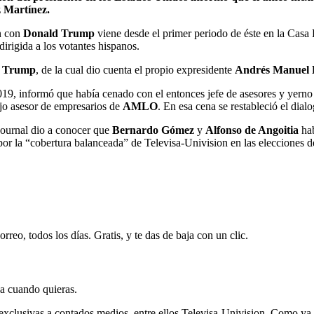
 Martínez.
ón con
Donald Trump
viene desde el primer periodo de éste en la Casa 
dirigida a los votantes hispanos.
d Trump
, de la cual dio cuenta el propio expresidente
Andrés Manuel 
019, informó que había cenado con el entonces jefe de asesores y yern
ejo asesor de empresarios de
AMLO
. En esa cena se restableció el dial
Journal dio a conocer que
Bernardo Gómez
y
Alfonso de Angoitia
hab
or la “cobertura balanceada” de Televisa-Univision en las elecciones d
rreo, todos los días. Gratis, y te das de baja con un clic.
ja cuando quieras.
 exclusivas a contados medios, entre ellos Televisa-Univision. Como ya s