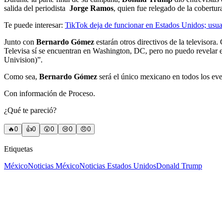
salida del periodista
Jorge Ramos
, quien fue relegado de la cobertur
Te puede interesar:
TikTok deja de funcionar en Estados Unidos; usu
Junto con
Bernardo Gómez
estarán otros directivos de la televisor
Televisa sí se encuentran en Washington, DC, pero no puedo revelar el 
Univision)”.
Como sea,
Bernardo Gómez
será el único mexicano en todos los ev
Con información de Proceso.
¿Qué te pareció?
🔥
0
👍
0
😲
0
😢
0
😠
0
Etiquetas
México
Noticias México
Noticias Estados Unidos
Donald Trump