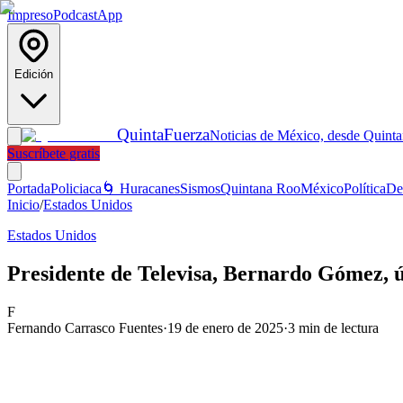
Impreso
Podcast
App
Edición
Quinta
Fuerza
Noticias de México, desde Quint
Suscríbete gratis
Portada
Policiaca
🌀 Huracanes
Sismos
Quintana Roo
México
Política
De
Inicio
/
Estados Unidos
Estados Unidos
Presidente de Televisa, Bernardo Gómez, ú
F
Fernando Carrasco Fuentes
·
19 de enero de 2025
·
3
min de lectura