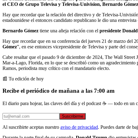
el CEO de Grupo Televisa y Televisa-Univision, Bernardo Gómez
Hay que recordar que la relación del directivo y de Televisa-Univisi
estadounidese el entonces candidato republicano le dio una entrevista 
Bernardo Gómez
tiene una añeja relación con el
presidente Donal
Hay que recordar que en su conferencia del jueves 21 de marzo del 2
Gómez
”, en ese entonces vicepresidente de Televisa y parte del cons
Cabe resaltar que el pasado 9 de diciembre de 2024, The Wall Street 
Mar-a-Lago, Florida, en lo que se describió como un agradecimiento p
Ramos, periodista muy crítico con el mandatario electo.
📰 Tu edición de hoy
Recibe el periódico de mañana a las 7:00 am
El diario para hojear, las claves del día y el podcast ☕ — todo en un co
Suscribirme
Al suscribirte aceptas nuestro
aviso de privacidad
. Puedes darte de ba
Durante la parte final de su campaña,
Donald Trump
dio entrevistas