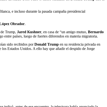
Blanca, e incluso durante la pasada campaña presidencial
López Obrador
.
o de Trump,
Jared Kushner
, en casa de “un amigo mutuo,
Bernardo
ogo entre países, luego de fuertes diferendos en materia migratoria.
ían sido recibidos por
Donald Trump
en su residencia privada en
e los Estados Unidos. A ello hay que añadir el despido de Jorge
e indicó, antes de ese encuentro, la televisora había anunciado la