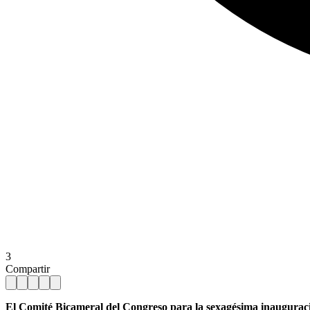
3
Compartir
El Comité Bicameral del Congreso para la sexagésima inauguració