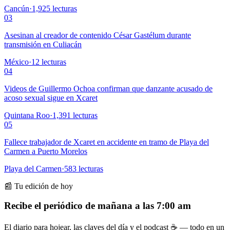
Cancún
·
1,925
lecturas
03
Asesinan al creador de contenido César Gastélum durante
transmisión en Culiacán
México
·
12
lecturas
04
Videos de Guillermo Ochoa confirman que danzante acusado de
acoso sexual sigue en Xcaret
Quintana Roo
·
1,391
lecturas
05
Fallece trabajador de Xcaret en accidente en tramo de Playa del
Carmen a Puerto Morelos
Playa del Carmen
·
583
lecturas
📰 Tu edición de hoy
Recibe el periódico de mañana a las 7:00 am
El diario para hojear, las claves del día y el podcast ☕ — todo en un