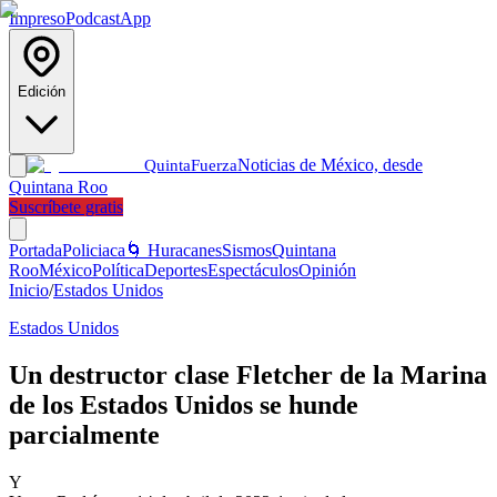
Impreso
Podcast
App
Edición
Noticias de México, desde
Quinta
Fuerza
Quintana Roo
Suscríbete gratis
Portada
Policiaca
🌀 Huracanes
Sismos
Quintana
Roo
México
Política
Deportes
Espectáculos
Opinión
Inicio
/
Estados Unidos
Estados Unidos
Un destructor clase Fletcher de la Marina
de los Estados Unidos se hunde
parcialmente
Y