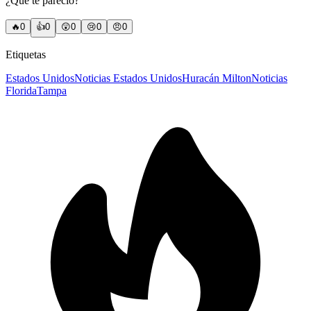
¿Qué te pareció?
🔥
0
👍
0
😲
0
😢
0
😠
0
Etiquetas
Estados Unidos
Noticias Estados Unidos
Huracán Milton
Noticias
Florida
Tampa