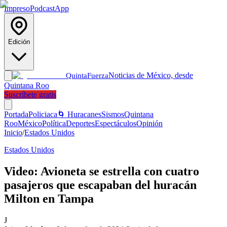
Impreso
Podcast
App
Edición
Noticias de México, desde
Quinta
Fuerza
Quintana Roo
Suscríbete gratis
Portada
Policiaca
🌀 Huracanes
Sismos
Quintana
Roo
México
Política
Deportes
Espectáculos
Opinión
Inicio
/
Estados Unidos
Estados Unidos
Video: Avioneta se estrella con cuatro
pasajeros que escapaban del huracán
Milton en Tampa
J