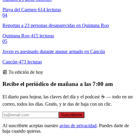
Playa del Carmen
·
614
lecturas
04
Reportan a 23 personas desaparecidas en Quintana Roo
Quintana Roo
·
415
lecturas
05
Joven es asesinado durante ataque armado en Cancún
Cancún
·
473
lecturas
📰 Tu edición de hoy
Recibe el periódico de mañana a las 7:00 am
El diario para hojear, las claves del día y el podcast ☕ — todo en un
correo, todos los días. Gratis, y te das de baja con un clic.
Suscribirme
Al suscribirte aceptas nuestro
aviso de privacidad
. Puedes darte de
baja cuando quieras.