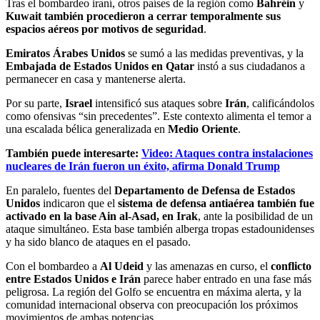
Tras el bombardeo iraní, otros países de la región como
Bahréin
y
Kuwait también procedieron a cerrar temporalmente sus
espacios aéreos por motivos de seguridad
.
Emiratos Árabes Unidos
se sumó a las medidas preventivas, y la
Embajada de Estados Unidos en Qatar
instó a sus ciudadanos a
permanecer en casa y mantenerse alerta.
Por su parte,
Israel
intensificó sus ataques sobre
Irán
, calificándolos
como ofensivas “sin precedentes”. Este contexto alimenta el temor a
una escalada bélica generalizada en
Medio Oriente
.
También puede interesarte:
Video: Ataques contra instalaciones
nucleares de Irán fueron un éxito, afirma Donald Trump
En paralelo, fuentes del
Departamento de Defensa de Estados
Unidos
indicaron que el
sistema de defensa antiaérea también fue
activado en la base Ain al-Asad, en Irak
, ante la posibilidad de un
ataque simultáneo. Esta base también alberga tropas estadounidenses
y ha sido blanco de ataques en el pasado.
Con el bombardeo a
Al Udeid
y las amenazas en curso, el
conflicto
entre Estados Unidos e Irán
parece haber entrado en una fase más
peligrosa. La región del Golfo se encuentra en máxima alerta, y la
comunidad internacional observa con preocupación los próximos
movimientos de ambas potencias.