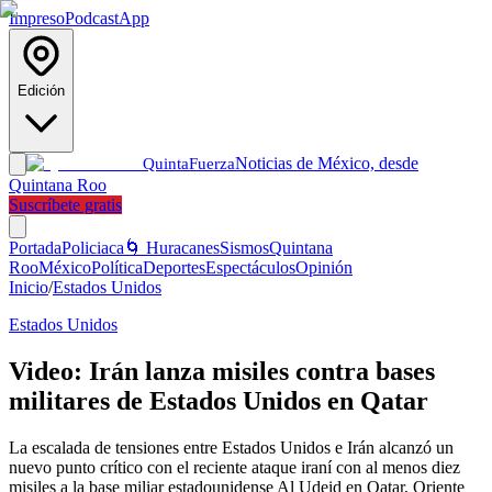
Impreso
Podcast
App
Edición
Noticias de México, desde
Quinta
Fuerza
Quintana Roo
Suscríbete gratis
Portada
Policiaca
🌀 Huracanes
Sismos
Quintana
Roo
México
Política
Deportes
Espectáculos
Opinión
Inicio
/
Estados Unidos
Estados Unidos
Video: Irán lanza misiles contra bases
militares de Estados Unidos en Qatar
La escalada de tensiones entre Estados Unidos e Irán alcanzó un
nuevo punto crítico con el reciente ataque iraní con al menos diez
misiles a la base miliar estadounidense Al Udeid en Qatar, Oriente