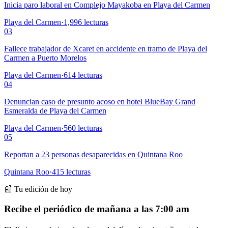
Inicia paro laboral en Complejo Mayakoba en Playa del Carmen
Playa del Carmen
·
1,996
lecturas
03
Fallece trabajador de Xcaret en accidente en tramo de Playa del
Carmen a Puerto Morelos
Playa del Carmen
·
614
lecturas
04
Denuncian caso de presunto acoso en hotel BlueBay Grand
Esmeralda de Playa del Carmen
Playa del Carmen
·
560
lecturas
05
Reportan a 23 personas desaparecidas en Quintana Roo
Quintana Roo
·
415
lecturas
📰 Tu edición de hoy
Recibe el periódico de mañana a las 7:00 am