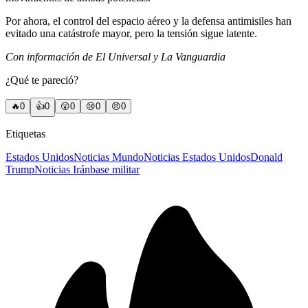
Por ahora, el control del espacio aéreo y la defensa antimisiles han
evitado una catástrofe mayor, pero la tensión sigue latente.
Con información de El Universal y La Vanguardia
¿Qué te pareció?
🔥
0
👍
0
😲
0
😢
0
😠
0
Etiquetas
Estados Unidos
Noticias Mundo
Noticias Estados Unidos
Donald
Trump
Noticias Irán
base militar