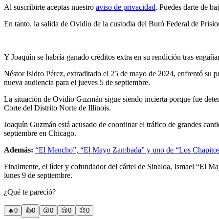
Al suscribirte aceptas nuestro
aviso de privacidad
. Puedes darte de ba
En tanto, la salida de Ovidio de la custodia del Buró Federal de Pris
Y Joaquín se habría ganado créditos extra en su rendición tras enga
Néstor Isidro Pérez, extraditado el 25 de mayo de 2024, enfrentó su 
nueva audiencia para el jueves 5 de septiembre.
La situación de Ovidio Guzmán sigue siendo incierta porque fue deten
Corte del Distrito Norte de Illinois.
Joaquín Guzmán está acusado de coordinar el tráfico de grandes cant
septiembre en Chicago.
Además:
“El Mencho”, “El Mayo Zambada” y uno de “Los Chapitos” 
Finalmente, el líder y cofundador del cártel de Sinaloa, Ismael “El M
lunes 9 de septiembre.
¿Qué te pareció?
🔥
0
👍
0
😲
0
😢
0
😠
0