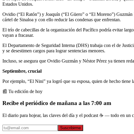
Estados Unidos.
Ovidio (“El Ratón”) y Joaquín (“El Güero” o “El Moreno”) Guzmán Lópe
cártel de Sinaloa y con ello reducir las condenas que enfrentan.
El trío de cabecillas de la organización del Pacífico podría evitar lar
vayan a fracasar.
El Departamento de Seguridad Interna (DHS) trabaja con el de Justicia 
y se desestimen cargos para lograr sentencias menores.
Incluso, se asegura que Ovidio Guzmán y Néstor Pérez ya tienen redact
Septiembre, crucial
Por ejemplo, “El Nini” ya logró que su esposa, quien de hecho tiene l
📰 Tu edición de hoy
Recibe el periódico de mañana a las 7:00 am
El diario para hojear, las claves del día y el podcast ☕ — todo en un co
Suscribirme