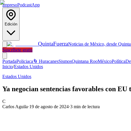
Impreso
Podcast
App
Edición
Quinta
Fuerza
Noticias de México, desde Quint
Suscríbete gratis
Portada
Policiaca
🌀 Huracanes
Sismos
Quintana Roo
México
Política
De
Inicio
/
Estados Unidos
Estados Unidos
Ya negocian sentencias favorables con EU t
C
Carlos Aguila
·
19 de agosto de 2024
·
3
min de lectura