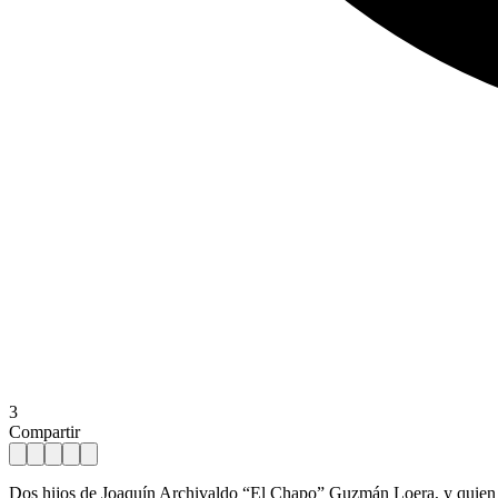
3
Compartir
Dos hijos de Joaquín Archivaldo “El Chapo” Guzmán Loera, y quien fue