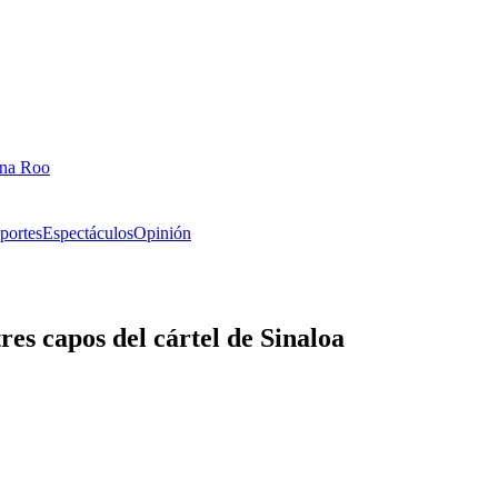
ana Roo
portes
Espectáculos
Opinión
res capos del cártel de Sinaloa