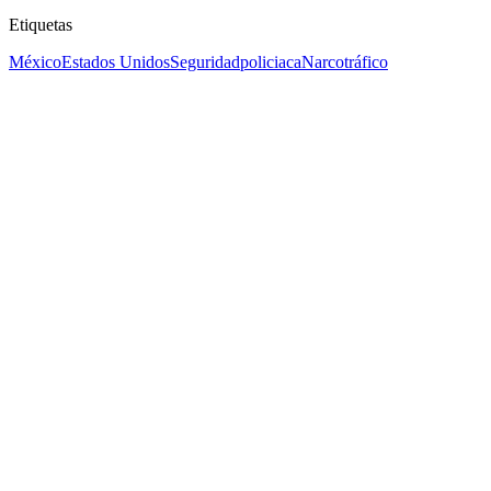
Etiquetas
México
Estados Unidos
Seguridad
policiaca
Narcotráfico