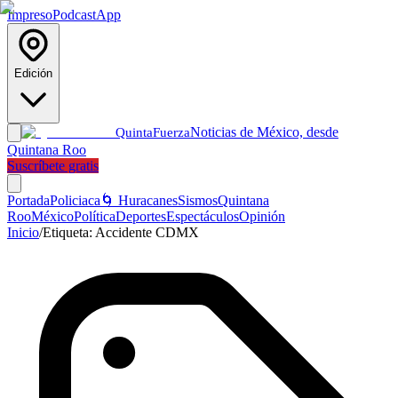
Impreso
Podcast
App
Edición
Noticias de México, desde
Quinta
Fuerza
Quintana Roo
Suscríbete gratis
Portada
Policiaca
🌀 Huracanes
Sismos
Quintana
Roo
México
Política
Deportes
Espectáculos
Opinión
Inicio
/
Etiqueta:
Accidente CDMX