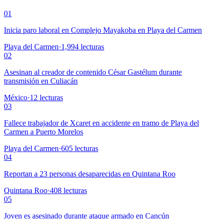
01
Inicia paro laboral en Complejo Mayakoba en Playa del Carmen
Playa del Carmen
·
1,994
lecturas
02
Asesinan al creador de contenido César Gastélum durante
transmisión en Culiacán
México
·
12
lecturas
03
Fallece trabajador de Xcaret en accidente en tramo de Playa del
Carmen a Puerto Morelos
Playa del Carmen
·
605
lecturas
04
Reportan a 23 personas desaparecidas en Quintana Roo
Quintana Roo
·
408
lecturas
05
Joven es asesinado durante ataque armado en Cancún