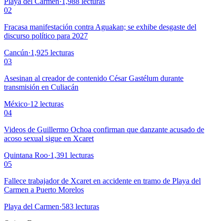
Playa del Carmen
·
1,988
lecturas
02
Fracasa manifestación contra Aguakan; se exhibe desgaste del
discurso político para 2027
Cancún
·
1,925
lecturas
03
Asesinan al creador de contenido César Gastélum durante
transmisión en Culiacán
México
·
12
lecturas
04
Videos de Guillermo Ochoa confirman que danzante acusado de
acoso sexual sigue en Xcaret
Quintana Roo
·
1,391
lecturas
05
Fallece trabajador de Xcaret en accidente en tramo de Playa del
Carmen a Puerto Morelos
Playa del Carmen
·
583
lecturas