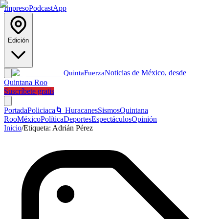
Impreso
Podcast
App
Edición
Noticias de México, desde
Quinta
Fuerza
Quintana Roo
Suscríbete gratis
Portada
Policiaca
🌀 Huracanes
Sismos
Quintana
Roo
México
Política
Deportes
Espectáculos
Opinión
Inicio
/
Etiqueta:
Adrián Pérez