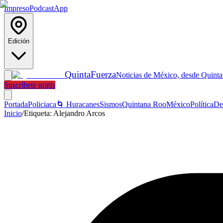
Impreso
Podcast
App
Edición
Quinta
Fuerza
Noticias de México, desde Quint
Suscríbete gratis
Portada
Policiaca
🌀 Huracanes
Sismos
Quintana Roo
México
Política
De
Inicio
/
Etiqueta:
Alejandro Arcos