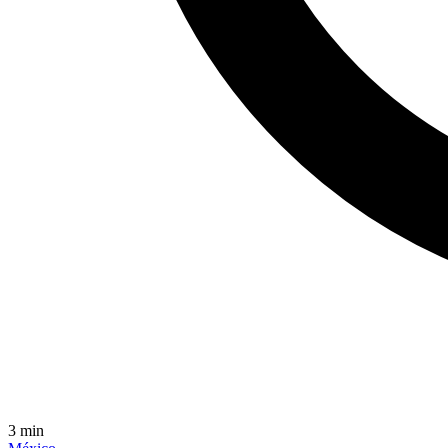
3
min