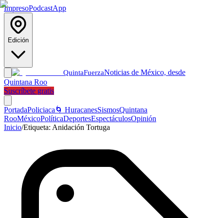
Impreso
Podcast
App
Edición
Noticias de México, desde
Quinta
Fuerza
Quintana Roo
Suscríbete gratis
Portada
Policiaca
🌀 Huracanes
Sismos
Quintana
Roo
México
Política
Deportes
Espectáculos
Opinión
Inicio
/
Etiqueta:
Anidación Tortuga