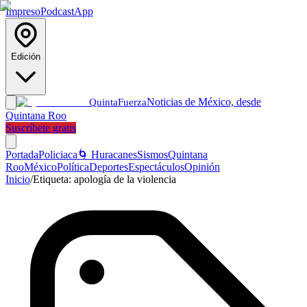
Impreso
Podcast
App
Edición
Noticias de México, desde
Quinta
Fuerza
Quintana Roo
Suscríbete gratis
Portada
Policiaca
🌀 Huracanes
Sismos
Quintana
Roo
México
Política
Deportes
Espectáculos
Opinión
Inicio
/
Etiqueta:
apología de la violencia