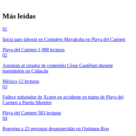
Más leídas
01
Inicia paro laboral en Complejo Mayakoba en Playa del Carmen
Playa del Carmen
·
1,988
lecturas
02
Asesinan al creador de contenido César Gastélum durante
transmisión en Culiacán
México
·
12
lecturas
03
Fallece trabajador de Xcaret en accidente en tramo de Playa del
Carmen a Puerto Morelos
Playa del Carmen
·
583
lecturas
04
Reportan a 23 personas desaparecidas en Quintana Roo