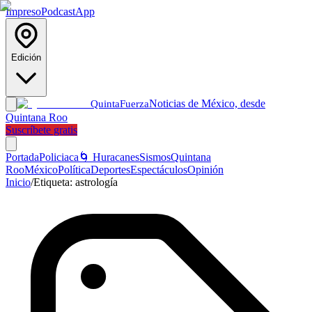
Impreso
Podcast
App
Edición
Noticias de México, desde
Quinta
Fuerza
Quintana Roo
Suscríbete gratis
Portada
Policiaca
🌀 Huracanes
Sismos
Quintana
Roo
México
Política
Deportes
Espectáculos
Opinión
Inicio
/
Etiqueta:
astrología