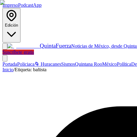
Impreso
Podcast
App
Edición
Quinta
Fuerza
Noticias de México, desde Quint
Suscríbete gratis
Portada
Policiaca
🌀 Huracanes
Sismos
Quintana Roo
México
Política
De
Inicio
/
Etiqueta:
bañista