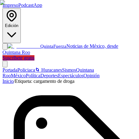
Impreso
Podcast
App
Edición
Noticias de México, desde
Quinta
Fuerza
Quintana Roo
Suscríbete gratis
Portada
Policiaca
🌀 Huracanes
Sismos
Quintana
Roo
México
Política
Deportes
Espectáculos
Opinión
Inicio
/
Etiqueta:
cargamento de droga