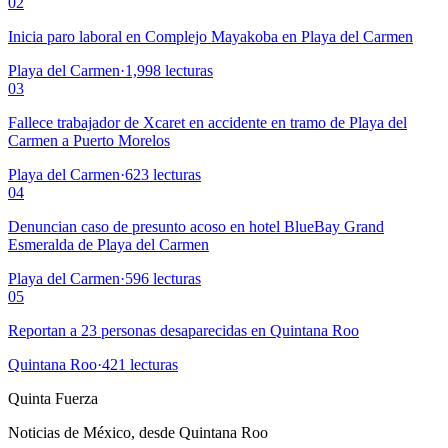
02
Inicia paro laboral en Complejo Mayakoba en Playa del Carmen
Playa del Carmen
·
1,998
lecturas
03
Fallece trabajador de Xcaret en accidente en tramo de Playa del
Carmen a Puerto Morelos
Playa del Carmen
·
623
lecturas
04
Denuncian caso de presunto acoso en hotel BlueBay Grand
Esmeralda de Playa del Carmen
Playa del Carmen
·
596
lecturas
05
Reportan a 23 personas desaparecidas en Quintana Roo
Quintana Roo
·
421
lecturas
Quinta Fuerza
Noticias de México, desde Quintana Roo