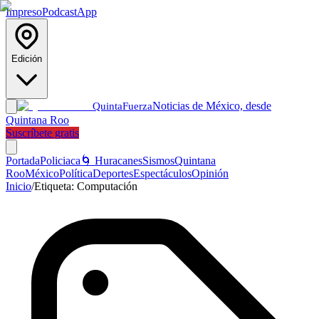
Impreso
Podcast
App
Edición
Noticias de México, desde
Quinta
Fuerza
Quintana Roo
Suscríbete gratis
Portada
Policiaca
🌀 Huracanes
Sismos
Quintana
Roo
México
Política
Deportes
Espectáculos
Opinión
Inicio
/
Etiqueta:
Computación