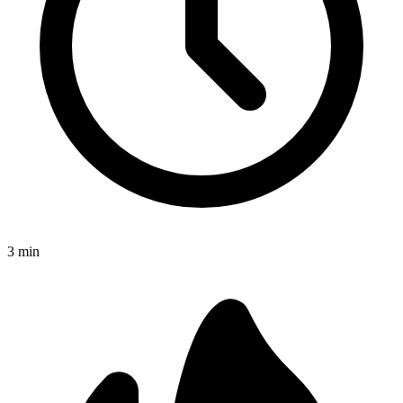
3
min