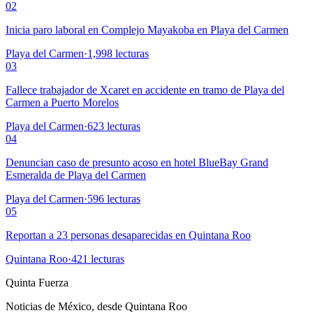
02
Inicia paro laboral en Complejo Mayakoba en Playa del Carmen
Playa del Carmen
·
1,998
lecturas
03
Fallece trabajador de Xcaret en accidente en tramo de Playa del
Carmen a Puerto Morelos
Playa del Carmen
·
623
lecturas
04
Denuncian caso de presunto acoso en hotel BlueBay Grand
Esmeralda de Playa del Carmen
Playa del Carmen
·
596
lecturas
05
Reportan a 23 personas desaparecidas en Quintana Roo
Quintana Roo
·
421
lecturas
Quinta Fuerza
Noticias de México, desde Quintana Roo