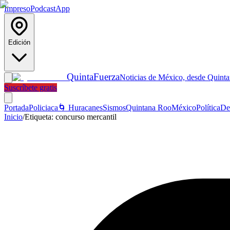
Impreso
Podcast
App
Edición
Quinta
Fuerza
Noticias de México, desde Quint
Suscríbete gratis
Portada
Policiaca
🌀 Huracanes
Sismos
Quintana Roo
México
Política
De
Inicio
/
Etiqueta:
concurso mercantil