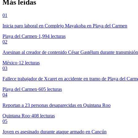
Más leídas
01
Inicia paro laboral en Complejo Mayakoba en Playa del Carmen
Playa del Carmen
·
1,994
lecturas
02
Asesinan al creador de contenido César Gastélum durante transmisió
México
·
12
lecturas
03
Fallece trabajador de Xcaret en accidente en tramo de Playa del Car
Playa del Carmen
·
605
lecturas
04
Reportan a 23 personas desaparecidas en Quintana Roo
Quintana Roo
·
408
lecturas
05
Joven es asesinado durante ataque armado en Cancún