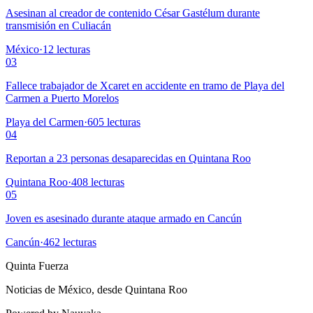
Asesinan al creador de contenido César Gastélum durante
transmisión en Culiacán
México
·
12
lecturas
03
Fallece trabajador de Xcaret en accidente en tramo de Playa del
Carmen a Puerto Morelos
Playa del Carmen
·
605
lecturas
04
Reportan a 23 personas desaparecidas en Quintana Roo
Quintana Roo
·
408
lecturas
05
Joven es asesinado durante ataque armado en Cancún
Cancún
·
462
lecturas
Quinta Fuerza
Noticias de México, desde Quintana Roo