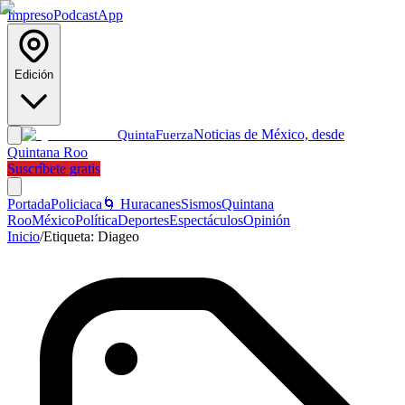
Impreso
Podcast
App
Edición
Noticias de México, desde
Quinta
Fuerza
Quintana Roo
Suscríbete gratis
Portada
Policiaca
🌀 Huracanes
Sismos
Quintana
Roo
México
Política
Deportes
Espectáculos
Opinión
Inicio
/
Etiqueta:
Diageo