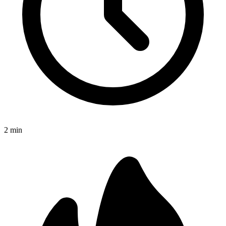
2
min