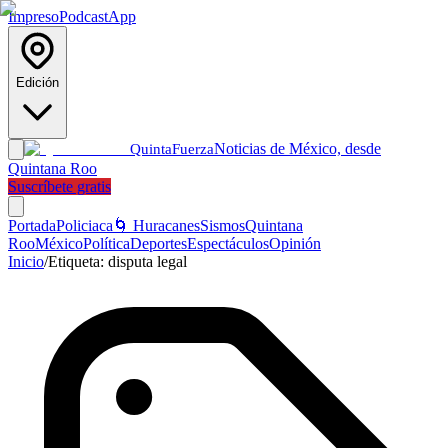
Impreso
Podcast
App
Edición
Noticias de México, desde
Quinta
Fuerza
Quintana Roo
Suscríbete gratis
Portada
Policiaca
🌀 Huracanes
Sismos
Quintana
Roo
México
Política
Deportes
Espectáculos
Opinión
Inicio
/
Etiqueta:
disputa legal