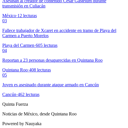
Asesinan al creador de contenido César Gastélum durante
transmisión en Culiacán
México
·
12
lecturas
03
Fallece trabajador de Xcaret en accidente en tramo de Playa del
Carmen a Puerto Morelos
Playa del Carmen
·
605
lecturas
04
Reportan a 23 personas desaparecidas en Quintana Roo
Quintana Roo
·
408
lecturas
05
Joven es asesinado durante ataque armado en Cancún
Cancún
·
462
lecturas
Quinta Fuerza
Noticias de México, desde Quintana Roo
Powered by Nauyaka