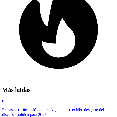
Más leídas
01
Fracasa manifestación contra Aguakan; se exhibe desgaste del
discurso político para 2027