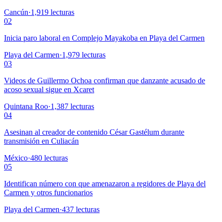
Cancún
·
1,919
lecturas
02
Inicia paro laboral en Complejo Mayakoba en Playa del Carmen
Playa del Carmen
·
1,979
lecturas
03
Videos de Guillermo Ochoa confirman que danzante acusado de
acoso sexual sigue en Xcaret
Quintana Roo
·
1,387
lecturas
04
Asesinan al creador de contenido César Gastélum durante
transmisión en Culiacán
México
·
480
lecturas
05
Identifican número con que amenazaron a regidores de Playa del
Carmen y otros funcionarios
Playa del Carmen
·
437
lecturas