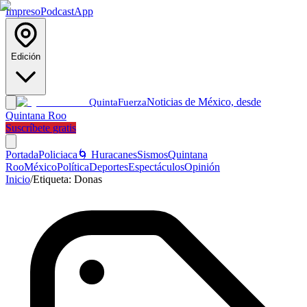
Impreso
Podcast
App
Edición
Noticias de México, desde
Quinta
Fuerza
Quintana Roo
Suscríbete gratis
Portada
Policiaca
🌀 Huracanes
Sismos
Quintana
Roo
México
Política
Deportes
Espectáculos
Opinión
Inicio
/
Etiqueta:
Donas