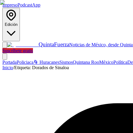
Impreso
Podcast
App
Edición
Quinta
Fuerza
Noticias de México, desde Quint
Suscríbete gratis
Portada
Policiaca
🌀 Huracanes
Sismos
Quintana Roo
México
Política
De
Inicio
/
Etiqueta:
Dorados de Sinaloa