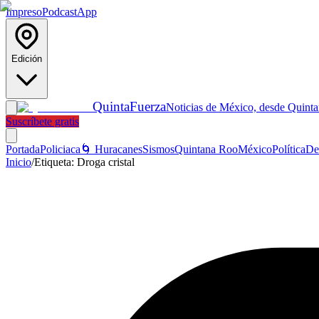
Impreso
Podcast
App
Edición
Quinta
Fuerza
Noticias de México, desde Quint
Suscríbete gratis
Portada
Policiaca
🌀 Huracanes
Sismos
Quintana Roo
México
Política
De
Inicio
/
Etiqueta:
Droga cristal